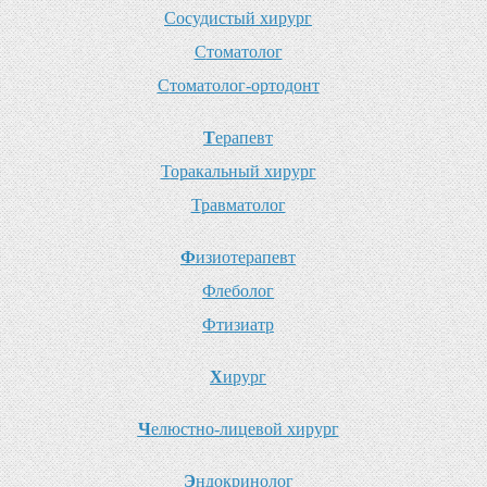
С
осудистый хирург
С
томатолог
С
томатолог-ортодонт
Т
ерапевт
Т
оракальный хирург
Т
равматолог
Ф
изиотерапевт
Ф
леболог
Ф
тизиатр
Х
ирург
Ч
елюстно-лицевой хирург
Э
ндокринолог