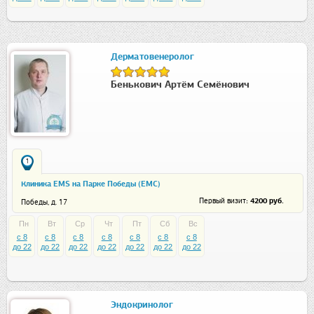
Дерматовенеролог
Бенькович Артём Семёнович
1
Клиника EMS на Парке Победы (ЕМС)
: 4200 руб.
Первый визит
Победы, д. 17
Пн
Вт
Ср
Чт
Пт
Сб
Вс
c 8
c 8
c 8
c 8
c 8
c 8
c 8
до 22
до 22
до 22
до 22
до 22
до 22
до 22
Эндокринолог