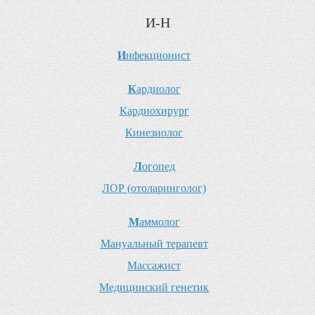
И-Н
И
нфекционист
К
ардиолог
К
ардиохирург
К
инезиолог
Л
огопед
Л
ОР (отоларинголог)
М
аммолог
М
ануальный терапевт
М
ассажист
М
едицинский генетик