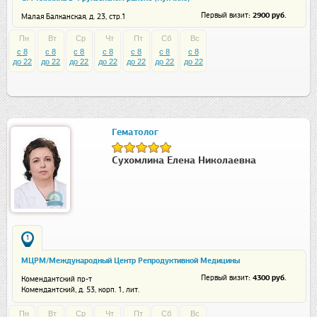
: 2900 руб.
Первый визит
Малая Балканская, д. 23, стр.1
Пн
Вт
Ср
Чт
Пт
Сб
Вс
c 8
c 8
c 8
c 8
c 8
c 8
c 8
до 22
до 22
до 22
до 22
до 22
до 22
до 22
Гематолог
Сухомлина Елена Николаевна
1
МЦРМ/Международный Центр Репродуктивной Медицины
: 4300 руб.
Первый визит
Комендантский пр-т
Комендантский, д. 53, корп. 1, лит.
А
Пн
Вт
Ср
Чт
Пт
Сб
Вс