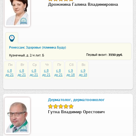
Дрожжина Галина Владимировна
1
Ренессанс Здоровье (Клиника Буду)
: 3550 руб.
Первый визит
Кузнечный, д. 2/4 лит. Б
Пн
Вт
Ср
Чт
Пт
Сб
Вс
c 8
c 8
c 8
c 8
c 8
c 9
c 9
до 21
до 21
до 21
до 21
до 21
до 18
до 18
Дерматолог, дерматоонколог
Гутка Владимир Орестович