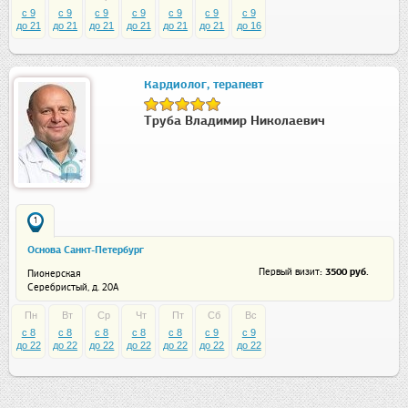
c 9
c 9
c 9
c 9
c 9
c 9
c 9
до 21
до 21
до 21
до 21
до 21
до 21
до 16
Кардиолог, терапевт
Труба Владимир Николаевич
1
Основа Санкт-Петербург
: 3500 руб.
Первый визит
Пионерская
Серебристый, д. 20А
Пн
Вт
Ср
Чт
Пт
Сб
Вс
c 8
c 8
c 8
c 8
c 8
c 9
c 9
до 22
до 22
до 22
до 22
до 22
до 22
до 22