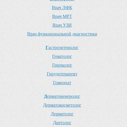
В
рач ЛФК
В
рач МРТ
В
рач УЗИ
В
рач функциональной диагностики
Г
астроэнтеролог
Г
ематолог
Г
инеколог
Г
ирудотерапевт
Г
омеопат
Д
ерматовенеролог
Д
ерматокосметолог
Д
ерматолог
Д
иетолог