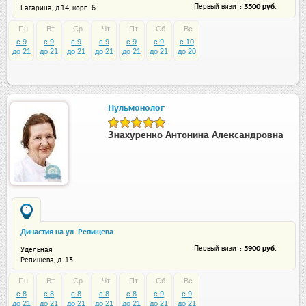
: 3500 руб.
Первый визит
Гагарина, д.14, корп. 6
Пн
Вт
Ср
Чт
Пт
Сб
Вс
c 9
c 9
c 9
c 9
c 9
c 9
c 10
до 21
до 21
до 21
до 21
до 21
до 21
до 20
Пульмонолог
Знахуренко Антонина Александровна
1
Династия на ул. Репищева
: 5900 руб.
Первый визит
Удельная
Репищева, д. 13
Пн
Вт
Ср
Чт
Пт
Сб
Вс
c 8
c 8
c 8
c 8
c 8
c 9
c 9
до 21
до 21
до 21
до 21
до 21
до 21
до 21