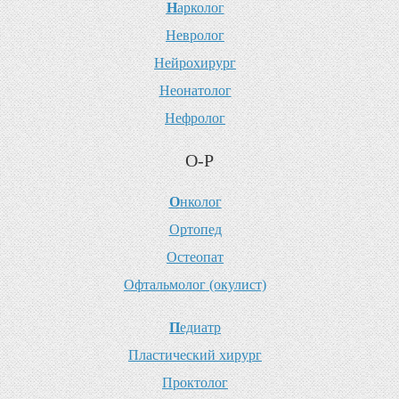
Н
арколог
Н
евролог
Н
ейрохирург
Н
еонатолог
Н
ефролог
О-Р
О
нколог
О
ртопед
О
стеопат
О
фтальмолог (окулист)
П
едиатр
П
ластический хирург
П
роктолог