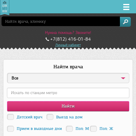
Врачи
Нужна помощь? Звоните!
Клиники
+7(812) 416-01-84
Личный кабинет
Заболевания
Найти врача
Лекарства
Все
Акции
Услуги
Детский врач
Выезд на дом
Санкт-Петербург
Прием в выходные дни
Пол: М
Пол: Ж