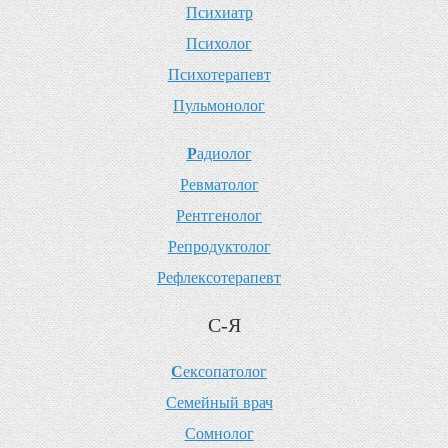
П
сихиатр
П
сихолог
П
сихотерапевт
П
ульмонолог
Р
адиолог
Р
евматолог
Р
ентгенолог
Р
епродуктолог
Р
ефлексотерапевт
С-Я
С
ексопатолог
С
емейный врач
С
омнолог