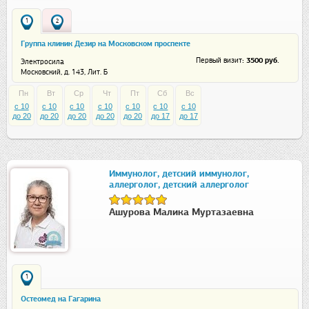
1
2
Группа клиник Дезир на Московском проспекте
: 3500 руб.
Первый визит
Электросила
Московский, д. 143, Лит. Б
Пн
Вт
Ср
Чт
Пт
Сб
Вс
c 10
c 10
c 10
c 10
c 10
c 10
c 10
до 20
до 20
до 20
до 20
до 20
до 17
до 17
Иммунолог, детский иммунолог,
аллерголог, детский аллерголог
Ашурова Малика Муртазаевна
1
Остеомед на Гагарина