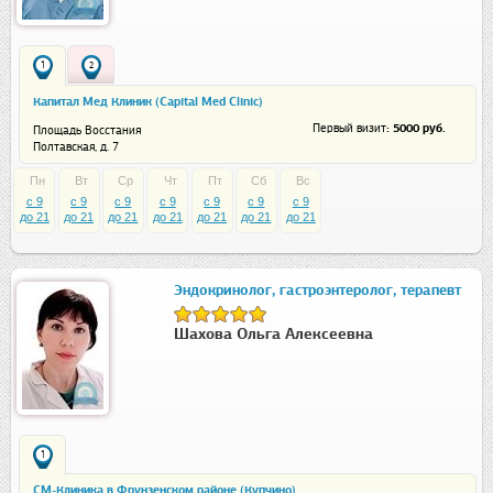
1
2
Капитал Мед Клиник (Capital Med Clinic)
: 5000 руб.
Первый визит
Площадь Восстания
Полтавская, д. 7
Пн
Вт
Ср
Чт
Пт
Сб
Вс
c 9
c 9
c 9
c 9
c 9
c 9
c 9
до 21
до 21
до 21
до 21
до 21
до 21
до 21
Эндокринолог, гастроэнтеролог, терапевт
Шахова Ольга Алексеевна
1
СМ-Клиника в Фрунзенском районе (Купчино)