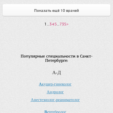
Показать ещё 10 врачей
1
...
3
4
5
...
735
>
Популярные специальности в Санкт-
Петербурге:
А-Д
А
кушер-гинеколог
А
ндролог
А
нестезиолог-реаниматолог
В
ертебролог