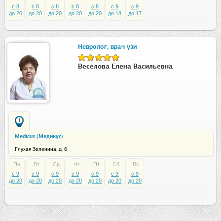
c 8
c 8
c 8
c 8
c 8
c 9
c 9
до 20
до 20
до 20
до 20
до 20
до 18
до 17
Невролог, врач узи
Веселова Елена Васильевна
1
Medicus (Медикус)
Глухая Зеленина, д. 6
Пн
Вт
Ср
Чт
Пт
Сб
Вс
c 9
c 9
c 9
c 9
c 9
c 9
c 9
до 20
до 20
до 20
до 20
до 20
до 20
до 20