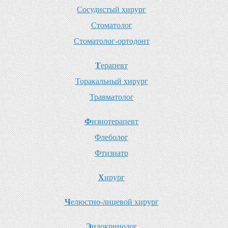
С
осудистый хирург
С
томатолог
С
томатолог-ортодонт
Т
ерапевт
Т
оракальный хирург
Т
равматолог
Ф
изиотерапевт
Ф
леболог
Ф
тизиатр
Х
ирург
Ч
елюстно-лицевой хирург
Э
ндокринолог