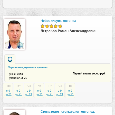
Нейрохирург, ортопед
Ястребов Роман Александрович
1
Первая медицинская клиника
: 20000 руб.
Первый визит
Пушкинская
Рузовская, д. 29
Пн
Вт
Ср
Чт
Пт
Сб
Вс
c 9
c 9
c 9
c 9
c 9
c 9
c 9
до 21
до 21
до 21
до 21
до 21
до 21
до 21
Стоматолог, стоматолог-ортопед,