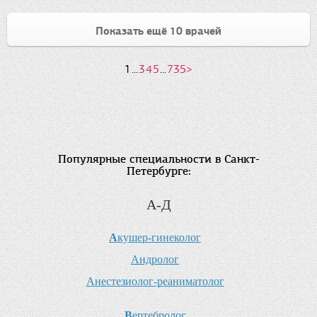
Показать ещё 10 врачей
1
...
3
4
5
...
735
>
Популярные специальности в Санкт-
Петербурге:
А-Д
А
кушер-гинеколог
А
ндролог
А
нестезиолог-реаниматолог
В
ертебролог