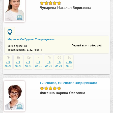
Чунарева Наталья Борисовна
1
Медикал Он Груп на Товарищеском
: 3100 руб.
Первый визит
Улица Дыбенко
Товарищеский, д. 32, корп. 1
Пн
Вт
Ср
Чт
Пт
Сб
Вс
c 9
c 9
c 9
c 9
c 9
c 9
c 10
до 21
до 21
до 21
до 21
до 21
до 21
до 19
Гинеколог, гинеколог-эндокринолог
Фисенко Карина Олеговна