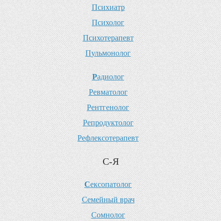
П
сихиатр
П
сихолог
П
сихотерапевт
П
ульмонолог
Р
адиолог
Р
евматолог
Р
ентгенолог
Р
епродуктолог
Р
ефлексотерапевт
С-Я
С
ексопатолог
С
емейный врач
С
омнолог