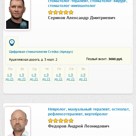
стоматолог-терапевт, стоматолог-хирург,
стоматолог-имплантолог
Сериков Александр Дмитриевич
1
Цифровая стоматология Credus (Кредус)
: 3000 руб.
Первый визит
Кушелевская дорога, д. 3 корп. 2
Пн
Вт
Ср
Чт
Пт
Сб
Вс
c 9
c 9
c 9
c 9
c 9
c 9
c 9
до 21
до 21
до 21
до 21
до 21
до 21
до 21
Невролог, мануальный терапевт, остеопат,
рефлексотерапевт, вертебролог
Федоров Андрей Леонидович