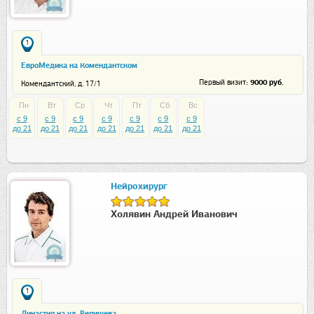
1
ЕвроМедика на Комендантском
: 9000 руб.
Первый визит
Комендантский, д. 17/1
Пн
Вт
Ср
Чт
Пт
Сб
Вс
c 9
c 9
c 9
c 9
c 9
c 9
c 9
до 21
до 21
до 21
до 21
до 21
до 21
до 21
Нейрохирург
Холявин Андрей Иванович
1
Династия на ул. Репищева