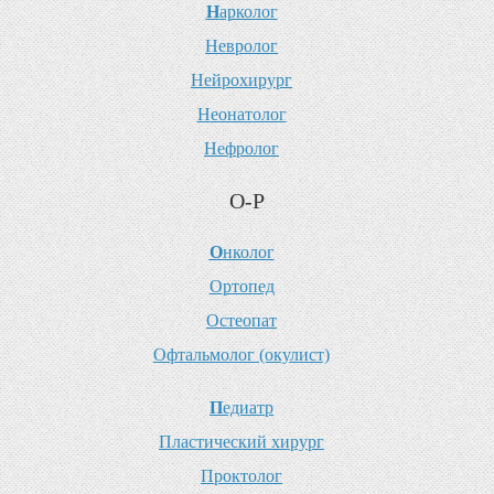
Н
арколог
Н
евролог
Н
ейрохирург
Н
еонатолог
Н
ефролог
О-Р
О
нколог
О
ртопед
О
стеопат
О
фтальмолог (окулист)
П
едиатр
П
ластический хирург
П
роктолог