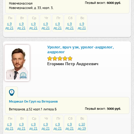
: 6000 руб.
Первый визит
Новочеркасская
Новочеркасский, д. 33, корп. 3,
офис 14Н
Пн
Вт
Ср
Чт
Пт
Сб
Вс
c 9
c 9
c 9
c 9
c 9
c 9
c 9
до 21
до 21
до 21
до 21
до 21
до 21
до 21
Уролог, врач узи, уролог-андролог,
андролог
Егормин Петр Андреевич
1
Медикал Он Груп на Ветеранов
: 5000 руб.
Первый визит
Ветеранов, д.52 корп.1 литера Б
Пн
Вт
Ср
Чт
Пт
Сб
Вс
c 9
c 9
c 9
c 9
c 9
c 9
c 10
до 21
до 21
до 21
до 21
до 21
до 21
до 19