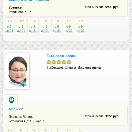
: 5900 руб.
Первый визит
Удельная
Репищева, д. 13
Пн
Вт
Ср
Чт
Пт
Сб
Вс
c 8
c 8
c 8
c 8
c 8
c 9
c 9
до 21
до 21
до 21
до 21
до 21
до 21
до 21
Гастроэнтеролог
Табидзе Ольга Васильевна
1
Мединеф
: 3200 руб.
Первый визит
Площадь Ленина
Боткинская, д. 15, корп. 1
Пн
Вт
Ср
Чт
Пт
Сб
Вс