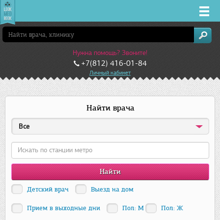
Врачи
Нужна помощь? Звоните!
Клиники
+7(812) 416-01-84
Личный кабинет
Заболевания
Найти врача
Лекарства
Все
Акции
Услуги
Детский врач
Выезд на дом
Санкт-Петербург
Прием в выходные дни
Пол: М
Пол: Ж