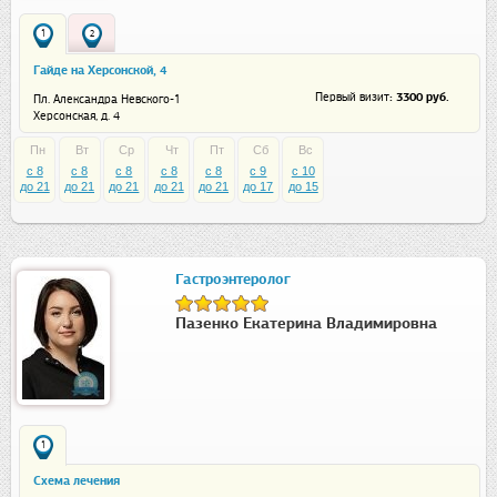
1
2
Гайде на Херсонской, 4
: 3300 руб.
Первый визит
Пл. Александра Невского-1
Херсонская, д. 4
Пн
Вт
Ср
Чт
Пт
Сб
Вс
c 8
c 8
c 8
c 8
c 8
c 9
c 10
до 21
до 21
до 21
до 21
до 21
до 17
до 15
Гастроэнтеролог
Пазенко Екатерина Владимировна
1
Схема лечения