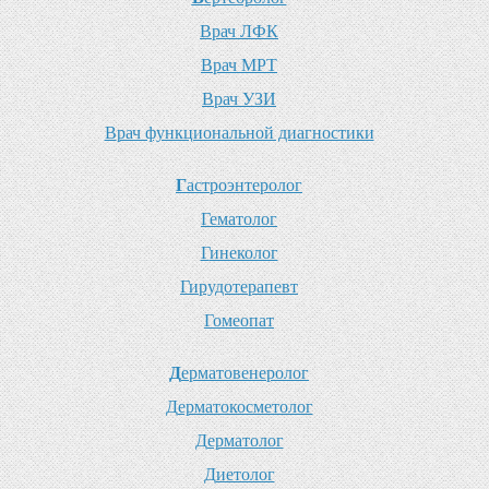
В
рач ЛФК
В
рач МРТ
В
рач УЗИ
В
рач функциональной диагностики
Г
астроэнтеролог
Г
ематолог
Г
инеколог
Г
ирудотерапевт
Г
омеопат
Д
ерматовенеролог
Д
ерматокосметолог
Д
ерматолог
Д
иетолог