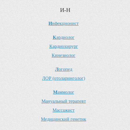
И-Н
И
нфекционист
К
ардиолог
К
ардиохирург
К
инезиолог
Л
огопед
Л
ОР (отоларинголог)
М
аммолог
М
ануальный терапевт
М
ассажист
М
едицинский генетик