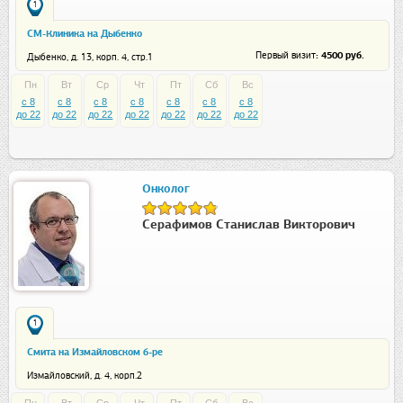
1
СМ-Клиника на Дыбенко
: 4500 руб.
Первый визит
Дыбенко, д. 13, корп. 4, стр.1
Пн
Вт
Ср
Чт
Пт
Сб
Вс
c 8
c 8
c 8
c 8
c 8
c 8
c 8
до 22
до 22
до 22
до 22
до 22
до 22
до 22
Онколог
Серафимов Станислав Викторович
1
Смита на Измайловском б-ре
Измайловский, д. 4, корп.2