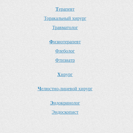
Т
ерапевт
Т
оракальный хирург
Т
равматолог
Ф
изиотерапевт
Ф
леболог
Ф
тизиатр
Х
ирург
Ч
елюстно-лицевой хирург
Э
ндокринолог
Э
ндоскопист