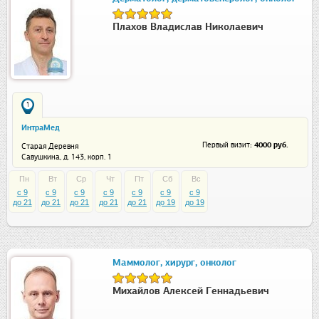
Плахов Владислав Николаевич
1
ИнтраМед
: 4000 руб.
Первый визит
Старая Деревня
Савушкина, д. 143, корп. 1
Пн
Вт
Ср
Чт
Пт
Сб
Вс
c 9
c 9
c 9
c 9
c 9
c 9
c 9
до 21
до 21
до 21
до 21
до 21
до 19
до 19
Маммолог, хирург, онколог
Михайлов Алексей Геннадьевич