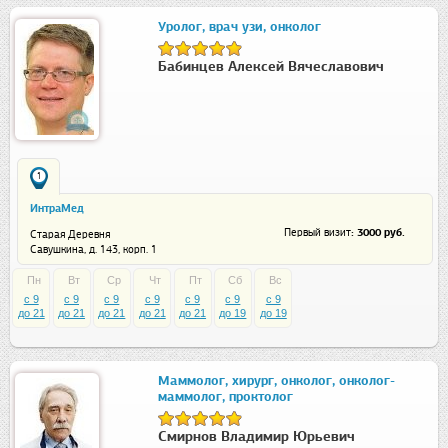
Уролог, врач узи, онколог
Бабинцев Алексей Вячеславович
1
ИнтраМед
: 3000 руб.
Первый визит
Старая Деревня
Савушкина, д. 143, корп. 1
Пн
Вт
Ср
Чт
Пт
Сб
Вс
c 9
c 9
c 9
c 9
c 9
c 9
c 9
до 21
до 21
до 21
до 21
до 21
до 19
до 19
Маммолог, хирург, онколог, онколог-
маммолог, проктолог
Смирнов Владимир Юрьевич