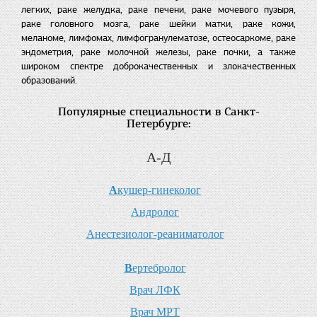
легких, раке желудка, раке печени, раке мочевого пузыря,
раке головного мозга, раке шейки матки, раке кожи,
меланоме, лимфомах, лимфогранулематозе, остеосаркоме, раке
эндометрия, раке молочной железы, раке почки, а также
широком спектре доброкачественных и злокачественных
образований.
Популярные специальности в Санкт-
Петербурге:
А-Д
А
кушер-гинеколог
А
ндролог
А
нестезиолог-реаниматолог
В
ертебролог
В
рач ЛФК
В
рач МРТ