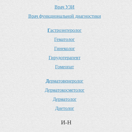
В
рач УЗИ
В
рач функциональной диагностики
Г
астроэнтеролог
Г
ематолог
Г
инеколог
Г
ирудотерапевт
Г
омеопат
Д
ерматовенеролог
Д
ерматокосметолог
Д
ерматолог
Д
иетолог
И-Н