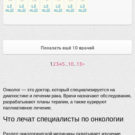
Пн
Вт
Ср
Чт
Пт
Сб
Вс
c 8
c 8
c 8
c 8
c 8
c 8
c 8
до 20
до 20
до 20
до 20
до 20
до 20
до 20
Показать ещё 10 врачей
1
2
3
4
5
...
10
...
13
>
Онколог — это доктор, который специализируется на 
диагностике и лечении рака. Врачи назначают обследования, 
разрабатывают планы терапии, а также курируют 
паллиативное лечение.
Что лечат специалисты по онкологии
Раздел онкологической медицины охватывает изучение 