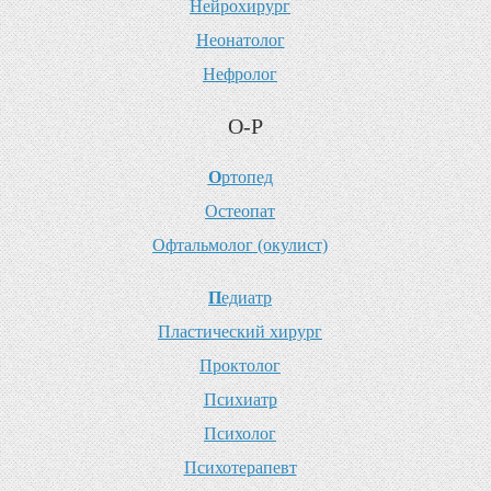
Н
ейрохирург
Н
еонатолог
Н
ефролог
О-Р
О
ртопед
О
стеопат
О
фтальмолог (окулист)
П
едиатр
П
ластический хирург
П
роктолог
П
сихиатр
П
сихолог
П
сихотерапевт