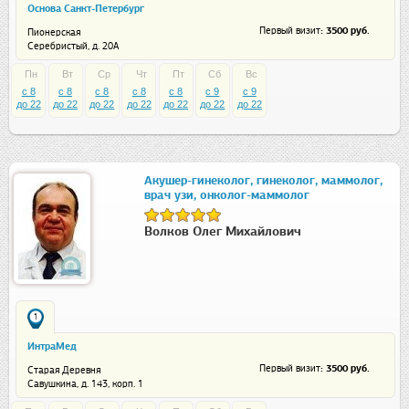
Основа Санкт-Петербург
: 3500 руб.
Первый визит
Пионерская
Серебристый, д. 20А
Пн
Вт
Ср
Чт
Пт
Сб
Вс
c 8
c 8
c 8
c 8
c 8
c 9
c 9
до 22
до 22
до 22
до 22
до 22
до 22
до 22
Акушер-гинеколог, гинеколог, маммолог,
врач узи, онколог-маммолог
Волков Олег Михайлович
1
ИнтраМед
: 3500 руб.
Первый визит
Старая Деревня
Савушкина, д. 143, корп. 1