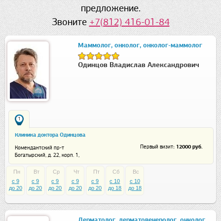
предложение.
Звоните
+7(812) 416-01-84
Маммолог, онколог, онколог-маммолог
Одинцов Владислав Александрович
1
Клиника доктора Одинцова
: 12000 руб.
Первый визит
Комендантский пр-т
Богатырский, д. 22, корп. 1,
помещение 38-Н
Пн
Вт
Ср
Чт
Пт
Сб
Вс
c 9
c 9
c 9
c 9
c 9
c 10
c 10
до 20
до 20
до 20
до 20
до 20
до 18
до 18
Дерматолог, дерматовенеролог, онколог