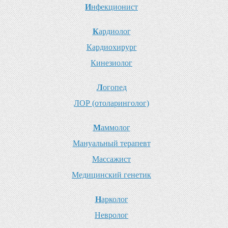
И
нфекционист
К
ардиолог
К
ардиохирург
К
инезиолог
Л
огопед
Л
ОР (отоларинголог)
М
аммолог
М
ануальный терапевт
М
ассажист
М
едицинский генетик
Н
арколог
Н
евролог