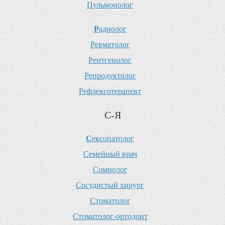
П
ульмонолог
Р
адиолог
Р
евматолог
Р
ентгенолог
Р
епродуктолог
Р
ефлексотерапевт
С-Я
С
ексопатолог
С
емейный врач
С
омнолог
С
осудистый хирург
С
томатолог
С
томатолог-ортодонт