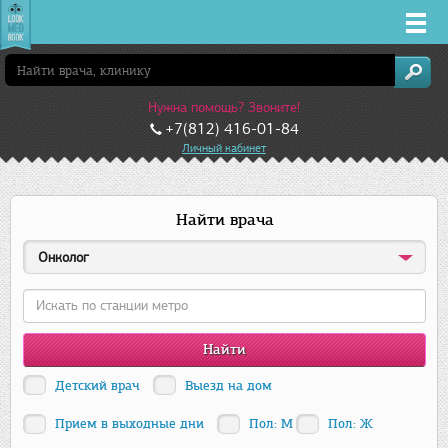
Врачи
Нужна помощь? Звоните!
Клиники
+7(812) 416-01-84
Личный кабинет
Заболевания
Найти врача
Лекарства
Онколог
Акции
Услуги
Детский врач
Выезд на дом
Санкт-Петербург
Прием в выходные дни
Пол: М
Пол: Ж