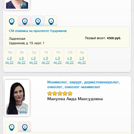
1
2
3
4
СМ-Клиника на проспекте Ударников
: 4500 руб.
Первый визит
Ладожская
Ударников, д. 19, корп. 1
Пн
Вт
Ср
Чт
Пт
Сб
Вс
c 9
c 9
c 9
c 9
c 9
c 9
c 9
до 22
до 22
до 22
до 22
до 22
до 22
до 22
Маммолог, хирург, дерматовенеролог,
онколог, онколог-маммолог
Макуева Аида Максудовна
1
2