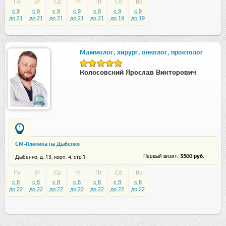
Пн
Вт
Ср
Чт
Пт
Сб
Вс
c 9
c 9
c 9
c 9
c 9
c 9
c 9
до 21
до 21
до 21
до 21
до 21
до 19
до 19
Маммолог, хирург, онколог, проктолог
Колосовский Ярослав Викторович
1
СМ-Клиника на Дыбенко
: 3500 руб.
Первый визит
Дыбенко, д. 13, корп. 4, стр.1
Пн
Вт
Ср
Чт
Пт
Сб
Вс
c 8
c 8
c 8
c 8
c 8
c 8
c 8
до 22
до 22
до 22
до 22
до 22
до 22
до 22