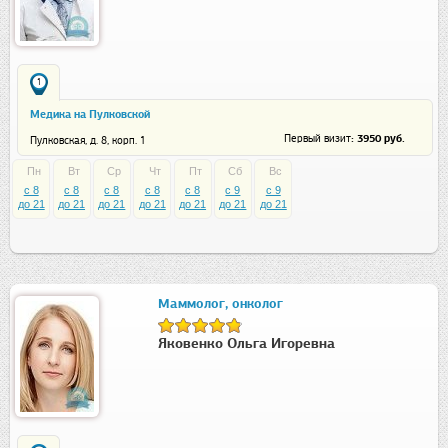
1
Медика на Пулковской
: 3950 руб.
Первый визит
Пулковская, д. 8, корп. 1
Пн
Вт
Ср
Чт
Пт
Сб
Вс
c 8
c 8
c 8
c 8
c 8
c 9
c 9
до 21
до 21
до 21
до 21
до 21
до 21
до 21
Маммолог, онколог
Яковенко Ольга Игоревна