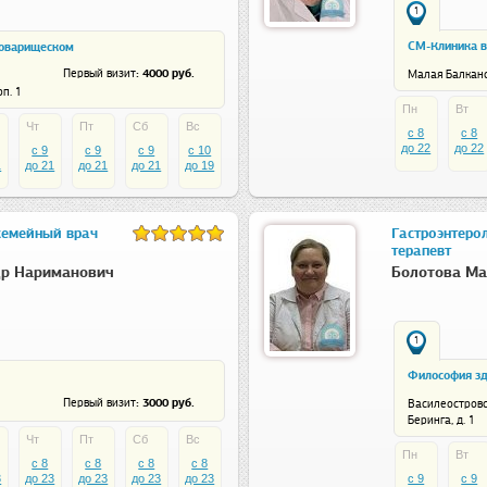
1
СМ-Клиника в
Товарищеском
: 4000 руб.
Первый визит
Малая Балканск
рп. 1
Пн
Вт
Чт
Пт
Сб
Вс
c 8
c 8
до 22
до 22
c 9
c 9
c 9
c 10
1
до 21
до 21
до 21
до 19
 семейный врач
Гастроэнтерол
терапевт
др Нариманович
Болотова Ма
1
Философия з
: 3000 руб.
Первый визит
Василеостровс
Беринга, д. 1
Чт
Пт
Сб
Вс
Пн
Вт
c 8
c 8
c 8
c 8
3
до 23
до 23
до 23
до 23
c 9
c 9