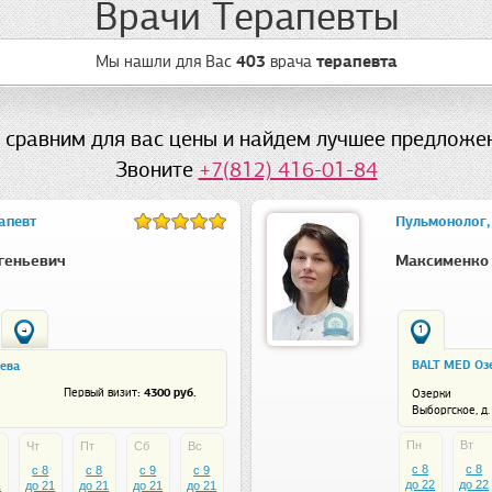
Врачи Терапевты
Мы нашли для Вас
403
врача
терапевта
 сравним для вас цены и найдем лучшее предложен
Звоните
+7(812) 416-01-84
апевт
Пульмонолог,
геньевич
Максименко 
4
1
BALT MED Озе
щева
: 4300 руб.
Первый визит
Озерки
Выборгское, д.
Пн
Вт
Чт
Пт
Сб
Вс
c 8
c 8
c 8
c 8
c 9
c 9
до 22
до 22
1
до 21
до 21
до 21
до 21