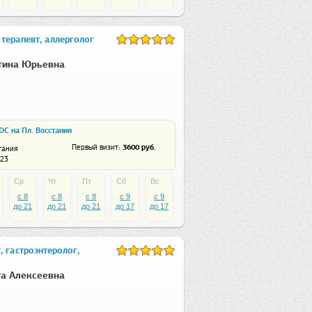
терапевт, аллерголог
тина Юрьевна
С на Пл. Восстания
: 3600 руб.
Первый визит
тания
 23
Ср
Чт
Пт
Сб
Вс
c 8
c 8
c 8
c 9
c 9
до 21
до 21
до 21
до 17
до 17
 гастроэнтеролог,
а Алексеевна