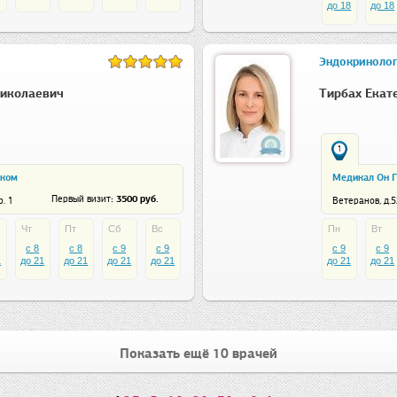
до 18
до 18
Эндокринолог
Николаевич
Тирбах Екат
1
ском
Медикал Он Г
: 3500 руб.
Первый визит
. 1
Ветеранов, д.5
Чт
Пт
Сб
Вс
Пн
Вт
c 8
c 8
c 9
c 9
c 9
c 9
1
до 21
до 21
до 21
до 21
до 21
до 21
Показать ещё 10 врачей