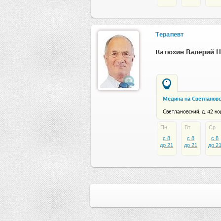
Терапевт
Катюхин Валерий 
1
Медика на Светланов
Светлановский, д. 42 кор
Пн
Вт
Ср
c 8
c 8
c 8
до 21
до 21
до 2