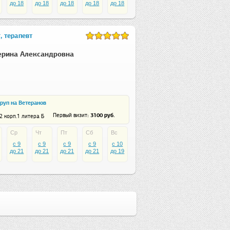
до 18
до 18
до 18
до 18
до 18
, терапевт
ерина Александровна
руп на Ветеранов
: 3100 руб.
Первый визит
2 корп.1 литера Б
Ср
Чт
Пт
Сб
Вс
c 9
c 9
c 9
c 9
c 10
до 21
до 21
до 21
до 21
до 19