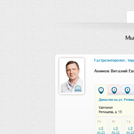
Мы
Гастроэнтеролог, тер
Акимов Виталий Ев
1
2
3
Династия на ул. Репи
Удельная
Репищева, д. 13
Пн
Вт
Ср
c 8
c 8
c 8
до 21
до 21
до 2