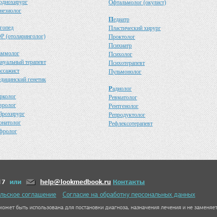
рдиохирург
О
фтальмолог (окулист)
незиолог
П
едиатр
гопед
П
ластический хирург
Р (отоларинголог)
П
роктолог
П
сихиатр
аммолог
П
сихолог
ануальный терапевт
П
сихотерапевт
ассажист
П
ульмонолог
едицинский генетик
Р
адиолог
рколог
Р
евматолог
вролог
Р
ентгенолог
йрохирург
Р
епродуктолог
онатолог
Р
ефлексотерапевт
фролог
17
или
help@lookmedbook.ru
Контакты
льское соглашение
Согласие на обработку персональных данных
ожет быть использована для постановки диагноза, назначения лечения и не заменяет