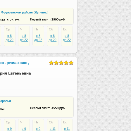
 Фрунзенском районе (Купчино)
: 2900 руб.
Первый визит
ая, д. 23, стр.1
Ср
Чт
Пт
Сб
Вс
c 8
c 8
c 8
c 8
c 8
до 22
до 22
до 22
до 22
до 22
ог, ревматолог,
рия Евгеньевна
доровья
: 4550 руб.
Первый визит
кая
Ср
Чт
Пт
Сб
Вс
c 9
c 9
c 9
c 11
c 11