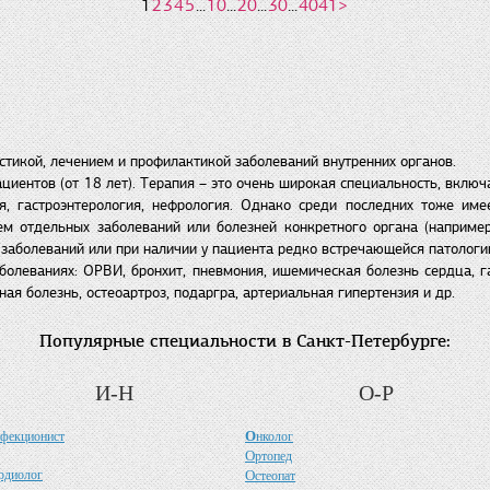
1
2
3
4
5
...
10
...
20
...
30
...
40
41
>
стикой, лечением и профилактикой заболеваний внутренних органов.
циентов (от 18 лет). Терапия – это очень широкая специальность, включа
ия, гастроэнтерология, нефрология. Однако среди последних тоже им
м отдельных заболеваний или болезней конкретного органа (например,
заболеваний или при наличии у пациента редко встречающейся патологи
леваниях: ОРВИ, бронхит, пневмония, ишемическая болезнь сердца, гас
ая болезнь, остеоартроз, подаргра, артериальная гипертензия и др.
Популярные специальности в Санкт-Петербурге:
И-Н
О-Р
О
фекционист
нколог
О
ртопед
рдиолог
О
стеопат