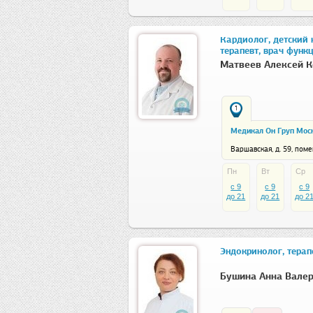
Кардиолог, детский 
терапевт, врач функ
диагностики, детски
Матвеев Алексей К
функциональной диа
1
Медикал Он Груп Мос
Варшавская, д. 59, пом
Пн
Вт
Ср
c 9
c 9
c 9
до 21
до 21
до 2
Эндокринолог, терап
Бушина Анна Вале