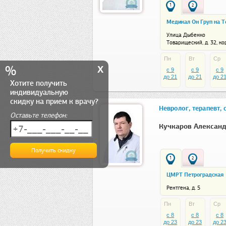
1
2
Медикал Он Груп на 
Улица Дыбенко
Товарищеский, д. 32, ко
Пн
Вт
Ср
x
%
c 9
c 9
c 9
до 21
до 21
до 2
Хотите получить
индивидуальную
скидку на прием к врачу?
Невролог, терапевт,
Оставьте телефон:
Кучкаров Алексан
1
2
ЦМРТ Петроградская
Рентгена, д. 5
Пн
Вт
Ср
c 8
c 8
c 8
до 23
до 23
до 2