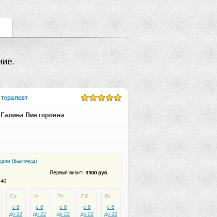
ие.
 терапевт
Галина Викторовна
рки (Балтмед)
: 3300 руб.
Первый визит
 40
Ср
Чт
Пт
Сб
Вс
c 8
c 8
c 8
c 8
c 8
до 22
до 22
до 22
до 22
до 22