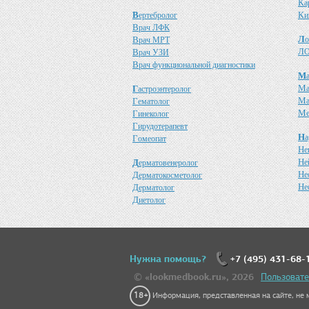
К
а
В
К
ертебролог
и
В
рач ЛФК
Л
В
о
рач МРТ
Л
В
О
рач УЗИ
В
рач функциональной диагностики
М
М
Г
астроэнтеролог
М
Г
ематолог
М
Г
инеколог
Г
ирудотерапевт
Н
а
Г
омеопат
Н
е
Н
Д
е
ерматовенеролог
Н
Д
е
ерматокосметолог
Н
Д
е
ерматолог
Д
иетолог
Нужна помощь?
+7 (495) 431-68-
© «lookmedbook.ru», 2026
Пользовате
18+
Информация, представленная на сайте, не м