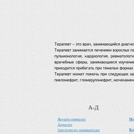
Терапевт – это врач, занимающийся диагно
Терапевт занимается лечением взрослых па
пульмонология, кардиология, ревматолог
врачебные сферы, занимающиеся изучение
приходится прибегать при тяжелых формах 
Терапевт может помочь при следующих забо
пиелонефрит, гломерулонефрит, мочекаменн
А-Д
А
И
кушер-гинеколог
н
А
ндролог
К
А
а
нестезиолог-реаниматолог