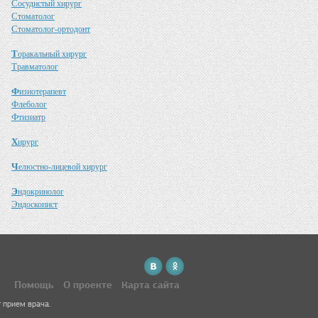
С
осудистый хирург
С
томатолог
С
томатолог-ортодонт
Т
оракальный хирург
Т
равматолог
Ф
изиотерапевт
Ф
леболог
Ф
тизиатр
Х
ирург
Ч
елюстно-лицевой хирург
Э
ндокринолог
Э
ндоскопист
Помощь
О проекте
Карта сайта
 прием врача.