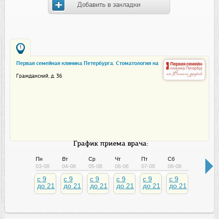
Добавить в закладки
1
Первая семейная клиника Петербурга. Стоматология на
Гражданском
Гражданский, д. 36
График приема врача:
Пн
Вт
Ср
Чт
Пт
Сб
Вс
03-08
04-08
05-08
06-08
07-08
08-08
09-08
c 9
c 9
c 9
c 9
c 9
c 9
c 9
до 21
до 21
до 21
до 21
до 21
до 21
до 21