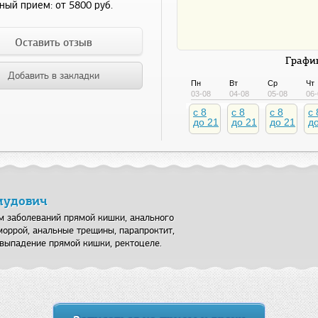
ный прием:
от 5800 руб.
Оставить отзыв
График
Добавить в закладки
Пн
Вт
Ср
Чт
03-08
04-08
05-08
06-
c 8
c 8
c 8
c 
до 21
до 21
до 21
д
мудович
м заболеваний прямой кишки, анального
моррой, анальные трещины, парапроктит,
 выпадение прямой кишки, ректоцеле.