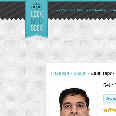
Врачи
Клиники
Заболевания
Лек
Главная
-
Врачи
-
Бейг Тарик
Бейг
Хирур