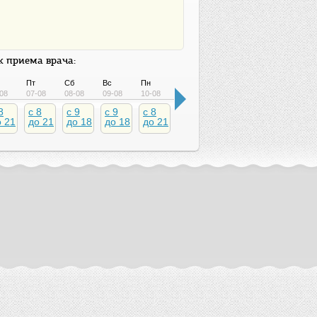
 приема врача:
Пт
Сб
Вс
Пн
Вт
Ср
Чт
Пт
08
07-08
08-08
09-08
10-08
11-08
12-08
13-08
14-08
8
c 8
c 9
c 9
c 8
c 8
c 8
c 8
c 8
о 21
до 21
до 18
до 18
до 21
до 21
до 21
до 21
до 2