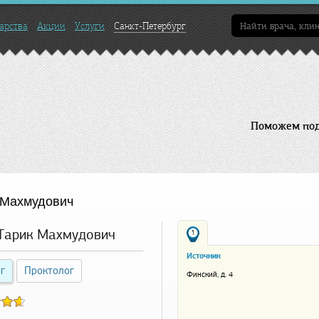
арства
Акции
Услуги
Санкт-Петербург
Поможем подо
 Махмудович
 Тарик Махмудович
1
Источник
г
Проктолог
Финский, д. 4