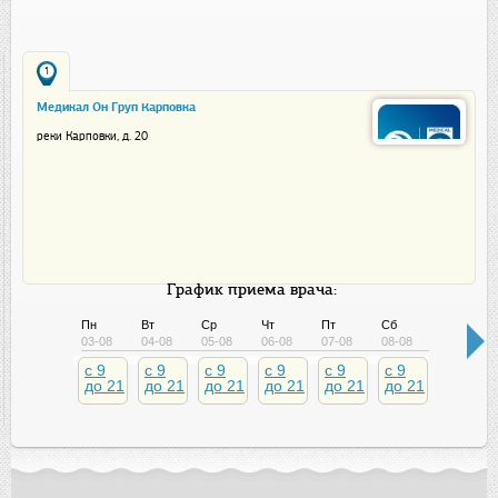
1
Медикал Он Груп Карповка
реки Карповки, д. 20
График приема врача:
Пн
Вт
Ср
Чт
Пт
Сб
Вс
03-08
04-08
05-08
06-08
07-08
08-08
09-08
c 9
c 9
c 9
c 9
c 9
c 9
c 10
до 21
до 21
до 21
до 21
до 21
до 21
до 19