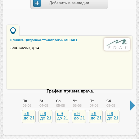
Добавить в закладки
1
Клиника Цифровой стоматологии MEDALL
Левашовский, д. 24
График приема врача:
Пн
Вт
Ср
Чт
Пт
Сб
Вс
03-08
04-08
05-08
06-08
07-08
08-08
09-08
c 9
c 9
c 9
c 9
c 9
c 9
c 9
до 21
до 21
до 21
до 21
до 21
до 21
до 21