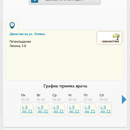
1
Династия на ул. Ленина
Петроградская
Ленина, 5 Б
График приема врача:
Пн
Вт
Ср
Чт
Пт
Сб
Вс
03-08
04-08
05-08
06-08
07-08
08-08
09-08
c 9
c 9
c 9
c 9
c 9
c 9
c 9
до 21
до 21
до 21
до 21
до 21
до 21
до 21