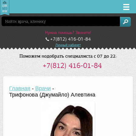
Врачи
Нужна помощь? Звоните!
Клиники
+7(812) 416-01-84
Личный кабинет
Заболевания
Поможем подобрать специалиста с 07 до 22:
+7(812) 416-01-84
Лекарства
Акции
Главная
-
Врачи
-
Трифонова (Джумайло) Алевтина
Услуги
Санкт-Петербург