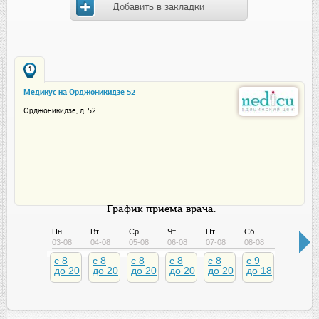
Добавить в закладки
1
Медикус на Орджоникидзе 52
Орджоникидзе, д. 52
График приема врача:
Пн
Вт
Ср
Чт
Пт
Сб
Вс
03-08
04-08
05-08
06-08
07-08
08-08
09-08
c 8
c 8
c 8
c 8
c 8
c 9
c 9
до 20
до 20
до 20
до 20
до 20
до 18
до 18