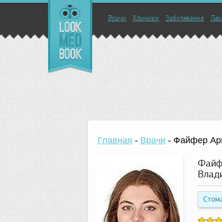
Врачи
Клиники
Заболевания
Лек
Главная
-
Врачи
-
Файфер Ар
Файф
Влад
Стом