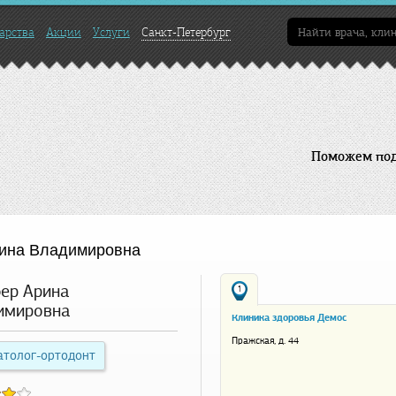
арства
Акции
Услуги
Санкт-Петербург
Поможем подо
ина Владимировна
ер Арина
1
имировна
Клиника здоровья Демос
Пражская, д. 44
атолог-ортодонт