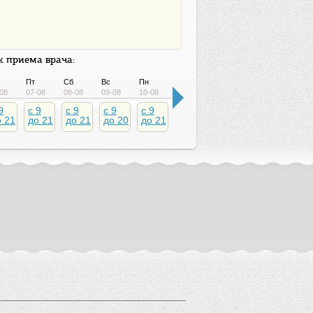
 приема врача:
Пт
Сб
Вс
Пн
Вт
Ср
Чт
Пт
08
07-08
08-08
09-08
10-08
11-08
12-08
13-08
14-08
9
c 9
c 9
c 9
c 9
c 9
c 9
c 9
c 9
о 21
до 21
до 21
до 20
до 21
до 21
до 21
до 21
до 2