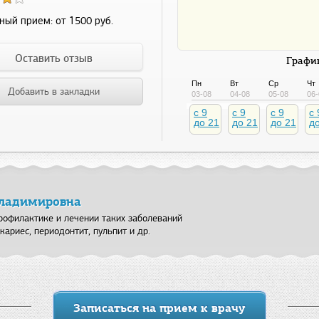
ный прием:
от 1500 руб.
Оставить отзыв
График
Пн
Вт
Ср
Чт
Добавить в закладки
03-08
04-08
05-08
06-
c 9
c 9
c 9
c 
до 21
до 21
до 21
д
Владимировна
рофилактике и лечении таких заболеваний
кариес, периодонтит, пульпит и др.
Записаться на прием к врачу