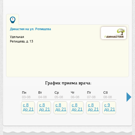
1
Династия на ул. Репищева
Удельная
Репищева, д. 13
График приема врача:
Пн
Вт
Ср
Чт
Пт
Сб
Вс
03-08
04-08
05-08
06-08
07-08
08-08
09-08
c 8
c 8
c 8
c 8
c 8
c 9
c 9
до 21
до 21
до 21
до 21
до 21
до 21
до 21