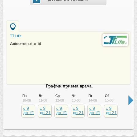
1
TT Life
Лабораторный, д. 16
График приема врача:
Пн
Вт
Ср
Чт
Пт
Сб
Вс
10-08
11-08
12-08
13-08
14-08
15-08
16-08
c 9
c 9
c 9
c 9
c 9
c 9
c 9
до 21
до 21
до 21
до 21
до 21
до 21
до 21