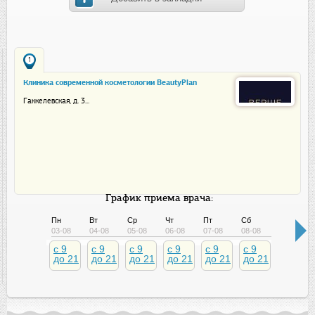
1
Клиника современной косметологии BeautyPlan
(Бьютиплан)
Гаккелевская, д. 3...
График приема врача:
Пн
Вт
Ср
Чт
Пт
Сб
Вс
03-08
04-08
05-08
06-08
07-08
08-08
09-08
c 9
c 9
c 9
c 9
c 9
c 9
c 9
до 21
до 21
до 21
до 21
до 21
до 21
до 21