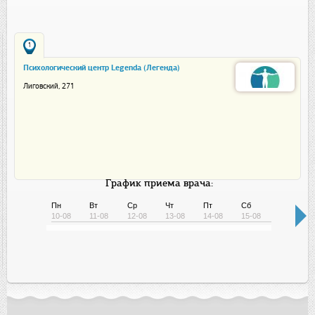
1
Психологический центр Legenda (Легенда)
Лиговский, 271
График приема врача:
Пн
Вт
Ср
Чт
Пт
Сб
Вс
10-08
11-08
12-08
13-08
14-08
15-08
16-08