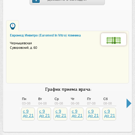
1
Евромед Инвитро (Euromed In Vitro) Клиника
репродуктивного здоровья и ЭКО
Чернышевская
Суворовский, д. 60
График приема врача:
Пн
Вт
Ср
Чт
Пт
Сб
Вс
03-08
04-08
05-08
06-08
07-08
08-08
09-08
c 9
c 9
c 9
c 9
c 9
c 9
до 21
до 21
до 21
до 21
до 21
до 21