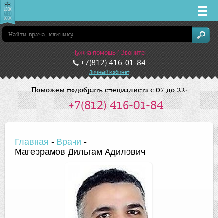
Врачи
Нужна помощь? Звоните!
Клиники
+7(812) 416-01-84
Личный кабинет
Заболевания
Поможем подобрать специалиста с 07 до 22:
+7(812) 416-01-84
Лекарства
Акции
Главная
-
Врачи
-
Магеррамов Дильгам Адилович
Услуги
Санкт-Петербург