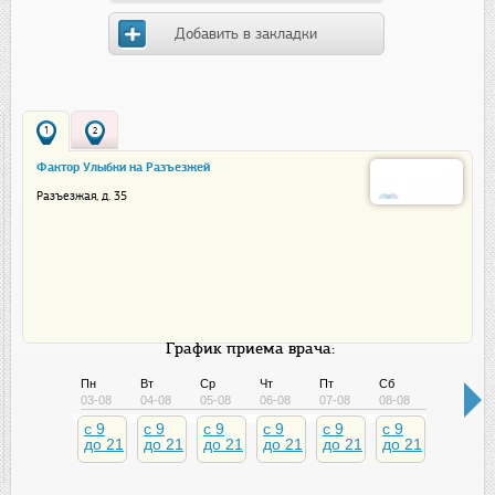
Добавить в закладки
1
2
Фактор Улыбки на Разъезжей
Разъезжая, д. 35
График приема врача:
Пн
Вт
Ср
Чт
Пт
Сб
Вс
03-08
04-08
05-08
06-08
07-08
08-08
09-08
c 9
c 9
c 9
c 9
c 9
c 9
c 9
до 21
до 21
до 21
до 21
до 21
до 21
до 21