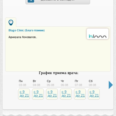
1
Blago Clinic (Благо Клиник)
Адмирала Коновалов...
График приема врача:
Пн
Вт
Ср
Чт
Пт
Сб
Вс
03-08
04-08
05-08
06-08
07-08
08-08
09-08
c 9
c 9
c 9
c 9
c 9
c 9
c 9
до 21
до 21
до 21
до 21
до 21
до 21
до 21