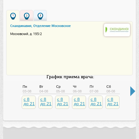
1
2
3
Скандинавия, Отделение Московское
Московский, д. 193/2
График приема врача:
Пн
Вт
Ср
Чт
Пт
Сб
Вс
03-08
04-08
05-08
06-08
07-08
08-08
09-08
c 8
c 8
c 8
c 8
c 8
c 8
c 9
до 21
до 21
до 21
до 21
до 21
до 21
до 21