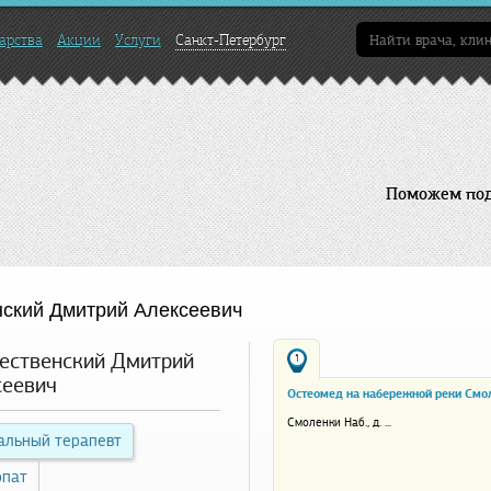
арства
Акции
Услуги
Санкт-Петербург
Поможем подо
ский Дмитрий Алексеевич
ественский Дмитрий
1
сеевич
Остеомед на набережной реки Смо
Смоленки Наб., д. ...
альный терапевт
опат