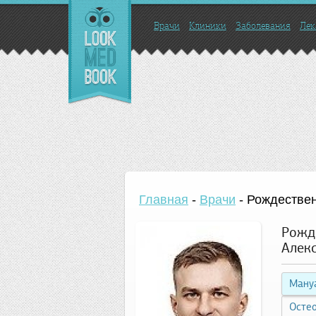
Врачи
Клиники
Заболевания
Лек
Главная
-
Врачи
-
Рождествен
Рожд
Алек
Ману
Осте