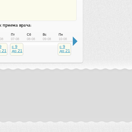
 приема врача:
Пт
Сб
Вс
Пн
Вт
Ср
Чт
Пт
08
07-08
08-08
09-08
10-08
11-08
12-08
13-08
14-08
9
c 9
c 9
c 9
c 9
c 9
c 9
о 21
до 21
до 21
до 21
до 21
до 21
до 2