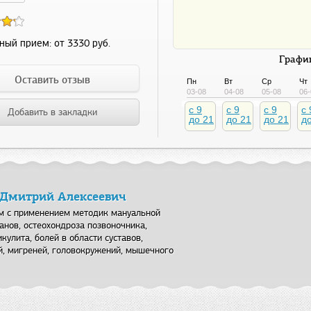
ный прием:
от 3330 руб.
График
Оставить отзыв
Пн
Вт
Ср
Чт
03-08
04-08
05-08
06-
c 9
c 9
c 9
c 
Добавить в закладки
до 21
до 21
до 21
д
 Дмитрий Алексеевич
ем с применением методик мануальной
анов, остеохондроза позвоночника,
кулита, болей в области суставов,
й, мигреней, головокружений, мышечного