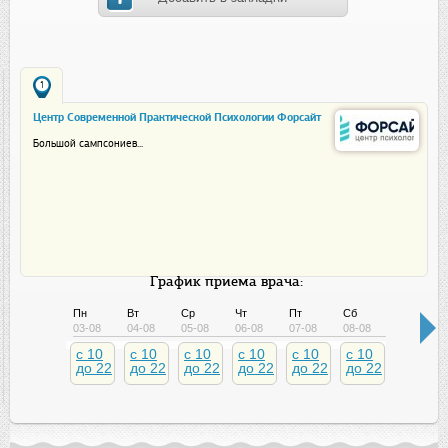
1
Центр Современной Практической Психологии Форсайт
Большой сампсониев...
График приема врача:
Пн
Вт
Ср
Чт
Пт
Сб
Вс
03-08
04-08
05-08
06-08
07-08
08-08
09-08
c 10
c 10
c 10
c 10
c 10
c 10
c 10
до 22
до 22
до 22
до 22
до 22
до 22
до 22