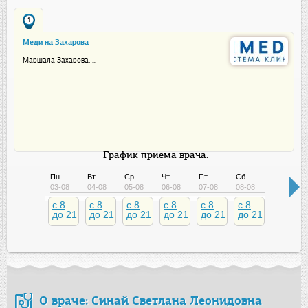
1
Меди на Захарова
Маршала Захарова, ...
График приема врача:
Пн
Вт
Ср
Чт
Пт
Сб
Вс
03-08
04-08
05-08
06-08
07-08
08-08
09-08
c 8
c 8
c 8
c 8
c 8
c 8
c 8
до 21
до 21
до 21
до 21
до 21
до 21
до 21
О враче: Синай Светлана Леонидовна