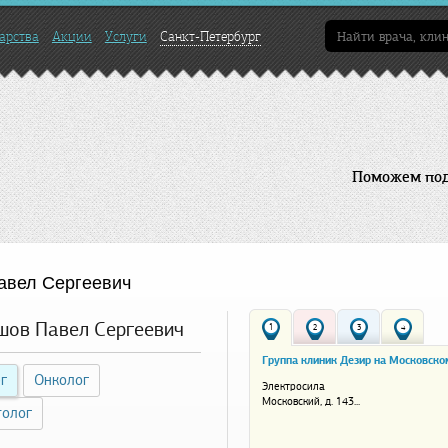
арства
Акции
Услуги
Санкт-Петербург
Поможем подо
авел Сергеевич
шов Павел Сергеевич
1
2
3
4
Группа клиник Дезир на Московско
г
Онколог
Электросила
Московский, д. 143...
толог