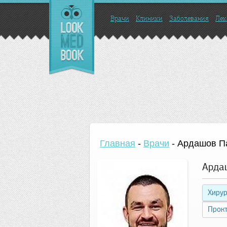
Врачи
Клиники
Заболевания
Лек
Главная
-
Врачи
-
Ардашов П
Арда
Хирур
Прок