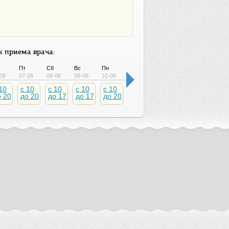
 приема врача:
Пт
Сб
Вс
Пн
Вт
Ср
Чт
Пт
08
07-08
08-08
09-08
10-08
11-08
12-08
13-08
14-08
10
c 10
c 10
c 10
c 10
c 10
c 10
c 10
c 10
о 20
до 20
до 17
до 17
до 20
до 20
до 20
до 20
до 2