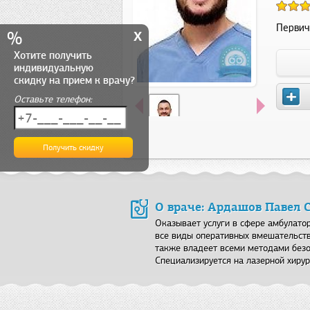
Первич
x
%
Хотите получить
индивидуальную
скидку на прием к врачу?
Оставьте телефон:
О враче: Ардашов Павел 
Оказывает услуги в сфере амбулатор
все виды оперативных вмешательств
также владеет всеми методами безо
Специализируется на лазерной хиру