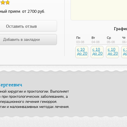
ный прием:
от 2700 руб.
Оставить отзыв
График
Пн
Вт
Ср
Чт
Добавить в закладки
03-08
04-08
05-08
06-
c 10
c 10
c 10
c 
до 20
до 20
до 20
д
Сергеевич
ной хирургии и проктологии. Выполняет
 при проктологических заболеваниях, а
перационного лечения геморроя.
ргии и малоинвазивных методах лечения.