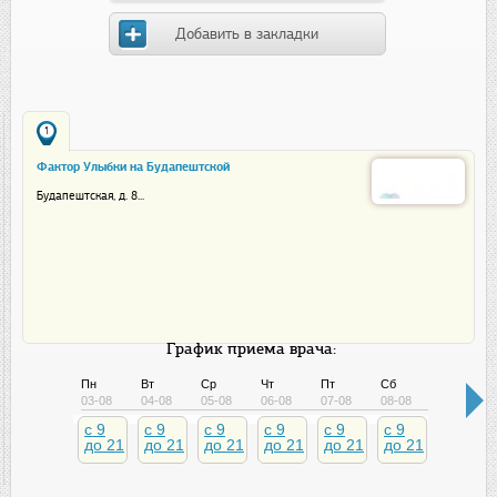
Добавить в закладки
1
Фактор Улыбки на Будапештской
Будапештская, д. 8...
График приема врача:
Пн
Вт
Ср
Чт
Пт
Сб
Вс
03-08
04-08
05-08
06-08
07-08
08-08
09-08
c 9
c 9
c 9
c 9
c 9
c 9
c 9
до 21
до 21
до 21
до 21
до 21
до 21
до 21