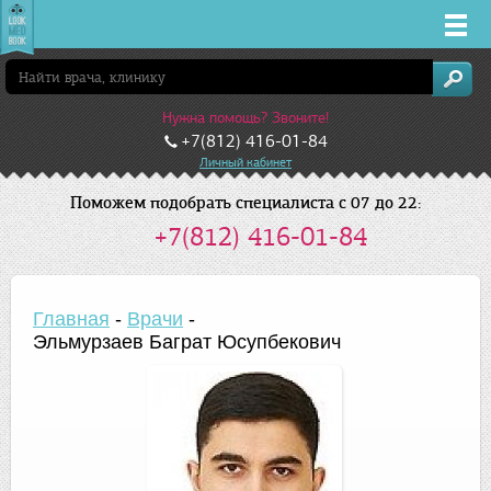
Врачи
Нужна помощь? Звоните!
Клиники
+7(812) 416-01-84
Личный кабинет
Заболевания
Поможем подобрать специалиста с 07 до 22:
+7(812) 416-01-84
Лекарства
Акции
Главная
-
Врачи
-
Эльмурзаев Баграт Юсупбекович
Услуги
Санкт-Петербург