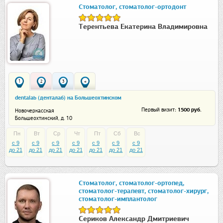
Стоматолог, стоматолог-ортодонт
Терентьева Екатерина Владимировна
1
2
3
4
dentalab (денталаб) на Большеохтинском
: 1500 руб.
Первый визит
Новочеркасская
Большеохтинский, д. 10
Пн
Вт
Ср
Чт
Пт
Сб
Вс
c 9
c 9
c 9
c 9
c 9
c 9
c 9
до 21
до 21
до 21
до 21
до 21
до 21
до 21
Стоматолог, стоматолог-ортопед,
стоматолог-терапевт, стоматолог-хирург,
стоматолог-имплантолог
Сериков Александр Дмитриевич