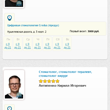
1
Цифровая стоматология Credus (Кредус)
: 3000 руб.
Первый визит
Кушелевская дорога, д. 3 корп. 2
Пн
Вт
Ср
Чт
Пт
Сб
Вс
c 9
c 9
c 9
c 9
c 9
c 9
c 9
до 21
до 21
до 21
до 21
до 21
до 21
до 21
Стоматолог, стоматолог-терапевт,
стоматолог-хирург
Антипенко Кирилл Игоревич
1