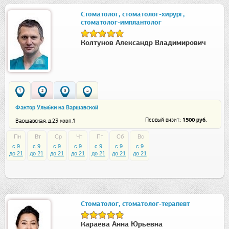
Стоматолог, стоматолог-хирург,
стоматолог-имплантолог
Колтунов Александр Владимирович
1
2
3
4
Фактор Улыбки на Варшавской
: 1500 руб.
Первый визит
Варшавская, д.23 корп.1
Пн
Вт
Ср
Чт
Пт
Сб
Вс
c 9
c 9
c 9
c 9
c 9
c 9
c 9
до 21
до 21
до 21
до 21
до 21
до 21
до 21
Стоматолог, стоматолог-терапевт
Караева Анна Юрьевна