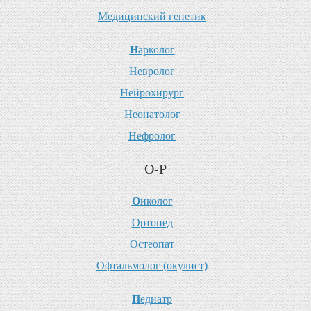
М
едицинский генетик
Н
арколог
Н
евролог
Н
ейрохирург
Н
еонатолог
Н
ефролог
О-Р
О
нколог
О
ртопед
О
стеопат
О
фтальмолог (окулист)
П
едиатр