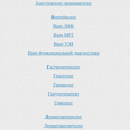
А
нестезиолог-реаниматолог
В
ертебролог
В
рач ЛФК
В
рач МРТ
В
рач УЗИ
В
рач функциональной диагностики
Г
астроэнтеролог
Г
ематолог
Г
инеколог
Г
ирудотерапевт
Г
омеопат
Д
ерматовенеролог
Д
ерматокосметолог