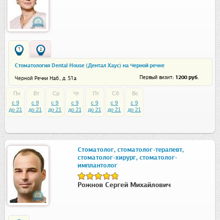
1
2
Стоматология Dental House (Дентал Хаус) на Черной речке
: 1200 руб.
Первый визит
Черной Речки Наб., д. 51а
Пн
Вт
Ср
Чт
Пт
Сб
Вс
c 9
c 9
c 9
c 9
c 9
c 9
c 9
до 21
до 21
до 21
до 21
до 21
до 21
до 21
Стоматолог, стоматолог-терапевт,
стоматолог-хирург, стоматолог-
имплантолог
Рожнов Сергей Михайлович