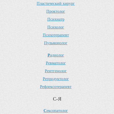
П
ластический хирург
П
роктолог
П
сихиатр
П
сихолог
П
сихотерапевт
П
ульмонолог
Р
адиолог
Р
евматолог
Р
ентгенолог
Р
епродуктолог
Р
ефлексотерапевт
С-Я
С
ексопатолог