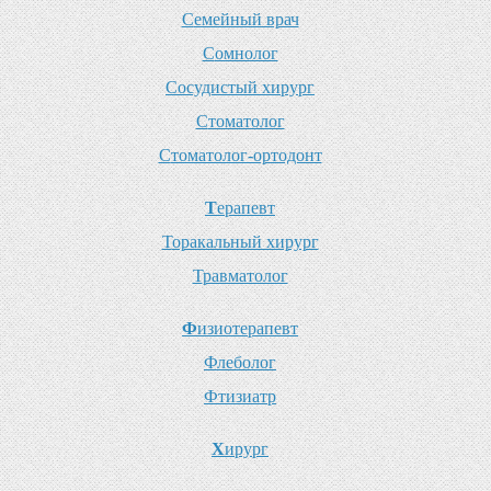
С
емейный врач
С
омнолог
С
осудистый хирург
С
томатолог
С
томатолог-ортодонт
Т
ерапевт
Т
оракальный хирург
Т
равматолог
Ф
изиотерапевт
Ф
леболог
Ф
тизиатр
Х
ирург