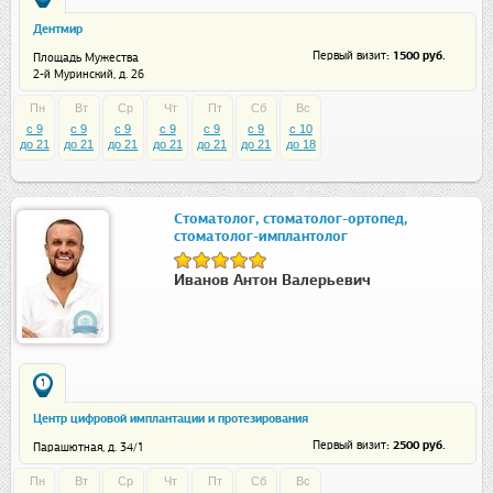
Дентмир
: 1500 руб.
Первый визит
Площадь Мужества
2-й Муринский, д. 26
Пн
Вт
Ср
Чт
Пт
Сб
Вс
c 9
c 9
c 9
c 9
c 9
c 9
c 10
до 21
до 21
до 21
до 21
до 21
до 21
до 18
Стоматолог, стоматолог-ортопед,
стоматолог-имплантолог
Иванов Антон Валерьевич
1
Центр цифровой имплантации и протезирования
: 2500 руб.
Первый визит
Парашютная, д. 34/1
Пн
Вт
Ср
Чт
Пт
Сб
Вс