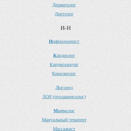
Д
ерматолог
Д
иетолог
И-Н
И
нфекционист
К
ардиолог
К
ардиохирург
К
инезиолог
Л
огопед
Л
ОР (отоларинголог)
М
аммолог
М
ануальный терапевт
М
ассажист