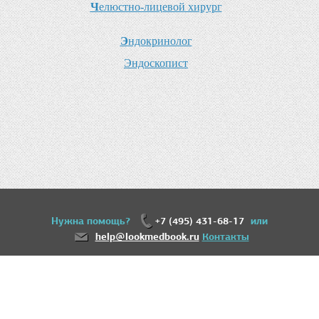
Ч
елюстно-лицевой хирург
Э
ндокринолог
Э
ндоскопист
Нужна помощь?
+7 (495) 431-68-17
или
help@lookmedbook.ru
Контакты