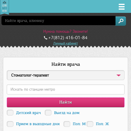
Врачи
Нужна помощь? Звоните!
Клиники
+7(812) 416-01-84
Личный кабинет
Заболевания
Найти врача
Лекарства
Стоматолог-терапевт
Акции
Услуги
Детский врач
Выезд на дом
Санкт-Петербург
Прием в выходные дни
Пол: М
Пол: Ж