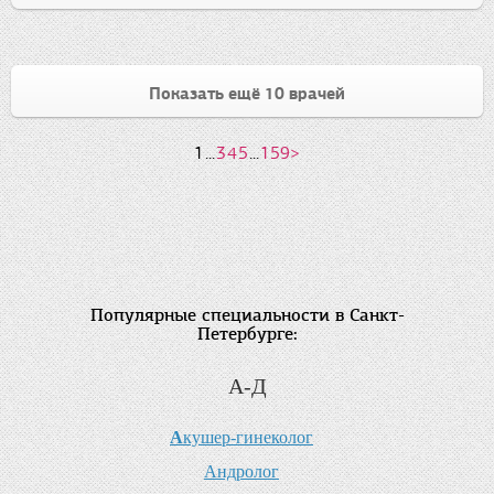
Показать ещё 10 врачей
1
...
3
4
5
...
159
>
Популярные специальности в Санкт-
Петербурге:
А-Д
А
кушер-гинеколог
А
ндролог