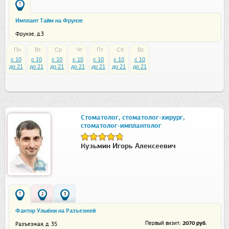
1
Имплант Тайм на Фрунзе
Фрунзе, д.3
Пн
Вт
Ср
Чт
Пт
Сб
Вс
c 10
c 10
c 10
c 10
c 10
c 10
c 10
до 21
до 21
до 21
до 21
до 21
до 21
до 21
Стоматолог, стоматолог-хирург,
стоматолог-имплантолог
Кузьмин Игорь Алексеевич
1
2
3
Фактор Улыбки на Разъезжей
: 2070 руб.
Первый визит
Разъезжая, д. 35