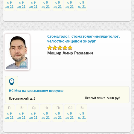
c 9
c 9
c 9
c 9
c 9
c 9
c 9
до 21
до 21
до 21
до 21
до 21
до 21
до 21
Стоматолог, стоматолог-имплантолог,
челюстно-лицевой хирург
Мошир Амир Резаевич
1
НС Мед на Крестьянском переулке
: 5000 руб.
Первый визит
Крестьянский, д. 5
Пн
Вт
Ср
Чт
Пт
Сб
Вс
c 9
c 9
c 9
c 9
c 9
c 9
c 9
до 21
до 21
до 21
до 21
до 21
до 21
до 21