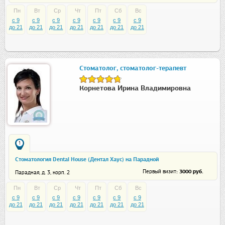
Пн
Вт
Ср
Чт
Пт
Сб
Вс
c 9
c 9
c 9
c 9
c 9
c 9
c 9
до 21
до 21
до 21
до 21
до 21
до 21
до 21
Стоматолог, стоматолог-терапевт
Корнетова Ирина Владимировна
1
Стоматология Dental House (Дентал Хаус) на Парадной
: 3000 руб.
Первый визит
Парадная, д. 3, корп. 2
Пн
Вт
Ср
Чт
Пт
Сб
Вс
c 9
c 9
c 9
c 9
c 9
c 9
c 9
до 21
до 21
до 21
до 21
до 21
до 21
до 21