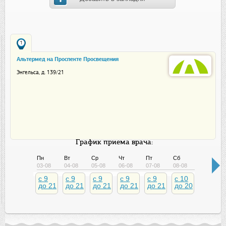
1
Альтермед на Проспекте Просвещения
Энгельса, д. 139/21
График приема врача:
Пн
Вт
Ср
Чт
Пт
Сб
Вс
03-08
04-08
05-08
06-08
07-08
08-08
09-08
c 9
c 9
c 9
c 9
c 9
c 10
c 10
до 21
до 21
до 21
до 21
до 21
до 20
до 20