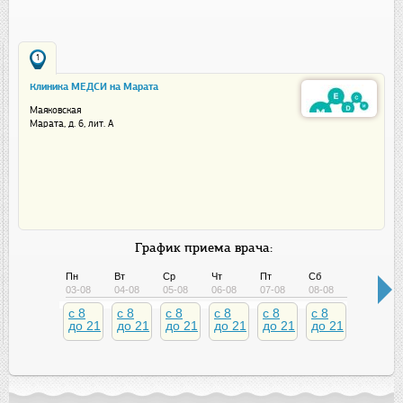
1
Клиника МЕДСИ на Марата
Маяковская
Марата, д. 6, лит. А
График приема врача:
Пн
Вт
Ср
Чт
Пт
Сб
Вс
03-08
04-08
05-08
06-08
07-08
08-08
09-08
c 8
c 8
c 8
c 8
c 8
c 8
c 8
до 21
до 21
до 21
до 21
до 21
до 21
до 21