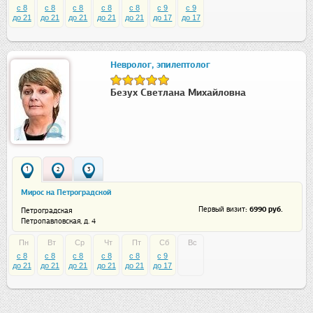
c 8
c 8
c 8
c 8
c 8
c 9
c 9
до 21
до 21
до 21
до 21
до 21
до 17
до 17
Невролог, эпилептолог
Безух Светлана Михайловна
1
2
3
Мирос на Петроградской
: 6990 руб.
Первый визит
Петроградская
Петропавловская, д. 4
Пн
Вт
Ср
Чт
Пт
Сб
Вс
c 8
c 8
c 8
c 8
c 8
c 9
до 21
до 21
до 21
до 21
до 21
до 17