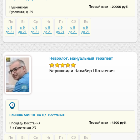
: 20000 руб.
Первый визит
Пушкинская
Рузовская, д. 29
Пн
Вт
Ср
Чт
Пт
Сб
Вс
c 9
c 9
c 9
c 9
c 9
c 9
c 9
до 21
до 21
до 21
до 21
до 21
до 21
до 21
Невролог, мануальный терапевт
Беришвили Кахабер Шотаевич
1
Клиника МИРОС на Пл. Восстания
: 4500 руб.
Первый визит
Площадь Восстания
5-я Советская, 23
Пн
Вт
Ср
Чт
Пт
Сб
Вс