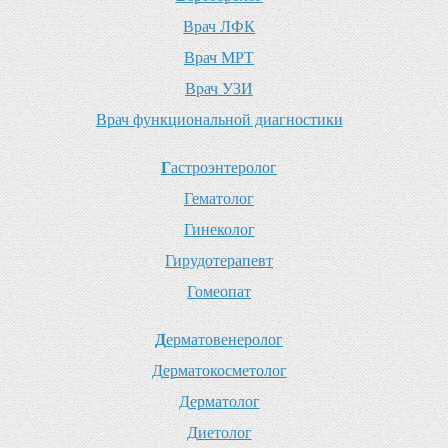
В
рач ЛФК
В
рач МРТ
В
рач УЗИ
В
рач функциональной диагностики
Г
астроэнтеролог
Г
ематолог
Г
инеколог
Г
ирудотерапевт
Г
омеопат
Д
ерматовенеролог
Д
ерматокосметолог
Д
ерматолог
Д
иетолог