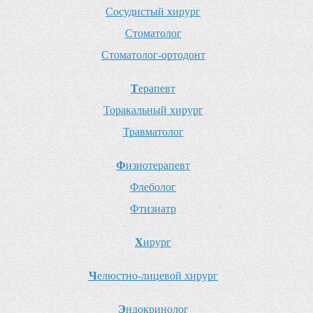
С
осудистый хирург
С
томатолог
С
томатолог-ортодонт
Т
ерапевт
Т
оракальный хирург
Т
равматолог
Ф
изиотерапевт
Ф
леболог
Ф
тизиатр
Х
ирург
Ч
елюстно-лицевой хирург
Э
ндокринолог