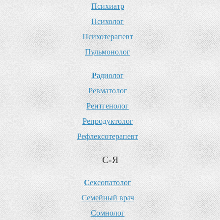
П
сихиатр
П
сихолог
П
сихотерапевт
П
ульмонолог
Р
адиолог
Р
евматолог
Р
ентгенолог
Р
епродуктолог
Р
ефлексотерапевт
С-Я
С
ексопатолог
С
емейный врач
С
омнолог