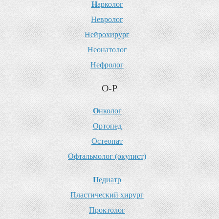
Н
арколог
Н
евролог
Н
ейрохирург
Н
еонатолог
Н
ефролог
О-Р
О
нколог
О
ртопед
О
стеопат
О
фтальмолог (окулист)
П
едиатр
П
ластический хирург
П
роктолог