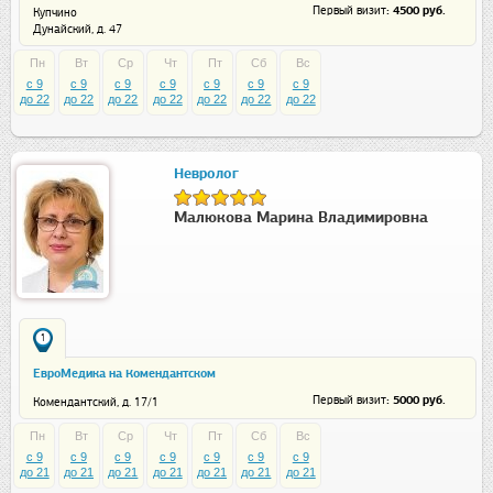
: 4500 руб.
Первый визит
Купчино
Дунайский, д. 47
Пн
Вт
Ср
Чт
Пт
Сб
Вс
c 9
c 9
c 9
c 9
c 9
c 9
c 9
до 22
до 22
до 22
до 22
до 22
до 22
до 22
Невролог
Малюкова Марина Владимировна
1
ЕвроМедика на Комендантском
: 5000 руб.
Первый визит
Комендантский, д. 17/1
Пн
Вт
Ср
Чт
Пт
Сб
Вс
c 9
c 9
c 9
c 9
c 9
c 9
c 9
до 21
до 21
до 21
до 21
до 21
до 21
до 21