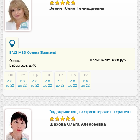
Зенич Юлия Геннадьевна
1
BALT MED Озерки (Балтмед)
: 4000 руб.
Первый визит
Озерки
Выборгское, д. 40
Пн
Вт
Ср
Чт
Пт
Сб
Вс
c 8
c 8
c 8
c 8
c 8
c 8
c 8
до 22
до 22
до 22
до 22
до 22
до 22
до 22
Эндокринолог, гастроэнтеролог, терапевт
Шахова Ольга Алексеевна