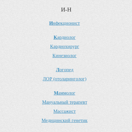
И-Н
И
нфекционист
К
ардиолог
К
ардиохирург
К
инезиолог
Л
огопед
Л
ОР (отоларинголог)
М
аммолог
М
ануальный терапевт
М
ассажист
М
едицинский генетик