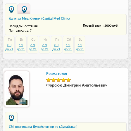
1
2
Капитал Мед Клиник (Capital Med Clinic)
: 5000 руб.
Первый визит
Площадь Восстания
Полтавская, д. 7
Пн
Вт
Ср
Чт
Пт
Сб
Вс
c 9
c 9
c 9
c 9
c 9
c 9
c 9
до 21
до 21
до 21
до 21
до 21
до 21
до 21
Ревматолог
Форсюк Дмитрий Анатольевич
1
СМ-Клиника на Дунайском пр-те (Дунайская)