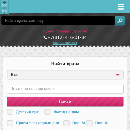
Врачи
Нужна помощь? Звоните!
Клиники
+7(812) 416-01-84
Личный кабинет
Заболевания
Найти врача
Лекарства
Все
Акции
Услуги
Детский врач
Выезд на дом
Санкт-Петербург
Прием в выходные дни
Пол: М
Пол: Ж