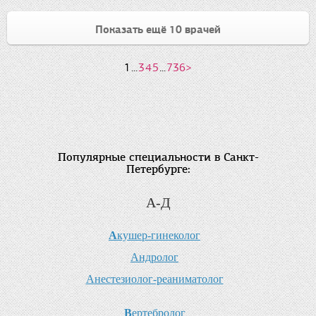
Показать ещё 10 врачей
1
...
3
4
5
...
736
>
Популярные специальности в Санкт-
Петербурге:
А-Д
А
кушер-гинеколог
А
ндролог
А
нестезиолог-реаниматолог
В
ертебролог