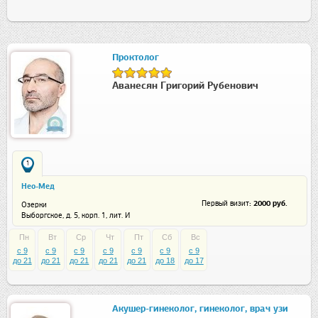
Проктолог
Аванесян Григорий Рубенович
1
Нео-Мед
: 2000 руб.
Первый визит
Озерки
Выборгское, д. 5, корп. 1, лит. И
Пн
Вт
Ср
Чт
Пт
Сб
Вс
c 9
c 9
c 9
c 9
c 9
c 9
c 9
до 21
до 21
до 21
до 21
до 21
до 18
до 17
Акушер-гинеколог, гинеколог, врач узи