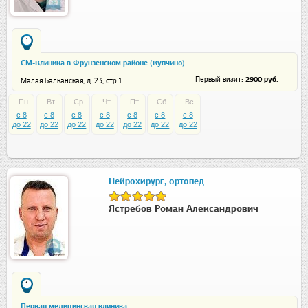
1
СМ-Клиника в Фрунзенском районе (Купчино)
: 2900 руб.
Первый визит
Малая Балканская, д. 23, стр.1
Пн
Вт
Ср
Чт
Пт
Сб
Вс
c 8
c 8
c 8
c 8
c 8
c 8
c 8
до 22
до 22
до 22
до 22
до 22
до 22
до 22
Нейрохирург, ортопед
Ястребов Роман Александрович
1
Первая медицинская клиника