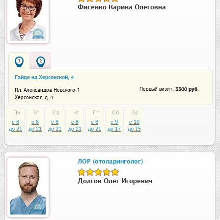
Фисенко Карина Олеговна
1
2
Гайде на Херсонской, 4
: 3300 руб.
Первый визит
Пл. Александра Невского-1
Херсонская, д. 4
Пн
Вт
Ср
Чт
Пт
Сб
Вс
c 8
c 8
c 8
c 8
c 8
c 9
c 10
до 21
до 21
до 21
до 21
до 21
до 17
до 15
ЛОР (отоларинголог)
Долгов Олег Игоревич