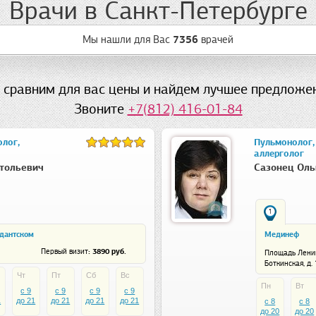
Врачи в Санкт-Петербурге
Мы нашли для Вас
7356
врачей
 сравним для вас цены и найдем лучшее предложен
Звоните
+7(812) 416-01-84
олог,
Пульмонолог,
аллерголог
тольевич
Сазонец Оль
1
дантском
Мединеф
: 3890 руб.
Первый визит
Площадь Лени
Боткинская, д. 
Чт
Пт
Сб
Вс
Пн
Вт
c 9
c 9
c 9
c 9
1
до 21
до 21
до 21
до 21
c 8
c 8
до 20
до 20