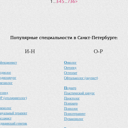
1
...
3
4
5
...
736
>
Популярные специальности в Санкт-Петербурге:
И-Н
О-Р
О
фекционист
нколог
О
ртопед
рдиолог
О
стеопат
рдиохирург
О
фтальмолог (окулист)
незиолог
П
едиатр
гопед
П
ластический хирург
Р (отоларинголог)
П
роктолог
П
сихиатр
аммолог
П
сихолог
ануальный терапевт
П
сихотерапевт
ассажист
П
ульмонолог
едицинский генетик