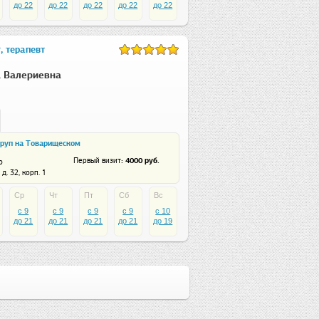
до 22
до 22
до 22
до 22
до 22
, терапевт
 Валериевна
руп на Товарищеском
: 4000 руб.
Первый визит
о
д. 32, корп. 1
Ср
Чт
Пт
Сб
Вс
c 9
c 9
c 9
c 9
c 10
до 21
до 21
до 21
до 21
до 19