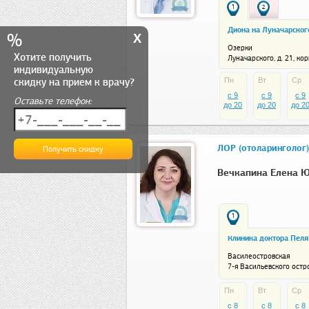
1
2
Диона на Луначарског
x
%
Озерки
Хотите получить
Луначарского, д. 21, кор
индивидуальную
скидку на прием к врачу?
Пн
Вт
Ср
c 9
c 9
c 9
Оставьте телефон:
до 20
до 20
до 2
ЛОР (отоларинголог)
Вечкапина Елена 
1
Клиника доктора Пеля
Василеостровская
7-я Васильевского остро
18, лит. А
Пн
Вт
Ср
c 8
c 8
c 8