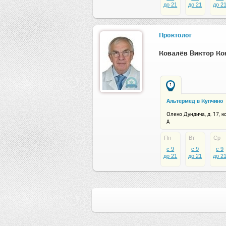
до 21
до 21
до 2
Проктолог
Ковалёв Виктор Ко
1
Альтермед в Купчино
Олеко Дундича, д. 17, ко
А
Пн
Вт
Ср
c 9
c 9
c 9
до 21
до 21
до 2