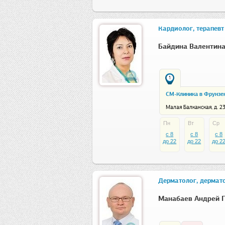
Кардиолог, терапевт
Байдина Валентин
1
СМ-Клиника в Фрунзен
Малая Балканская, д. 23
Пн
Вт
Ср
c 8
c 8
c 8
до 22
до 22
до 2
Дерматолог, дермат
Манабаев Андрей 