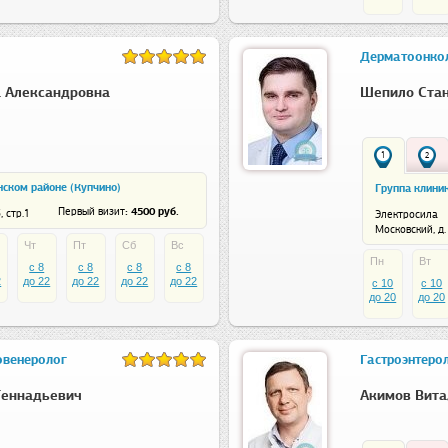
Дерматоонко
а Александровна
Шепило Стан
1
2
ском районе (Купчино)
Группа клини
: 4500 руб.
Первый визит
, стр.1
Электросила
Московский, д. 
Чт
Пт
Сб
Вс
Пн
Вт
c 8
c 8
c 8
c 8
2
до 22
до 22
до 22
до 22
c 10
c 10
до 20
до 20
овенеролог
Гастроэнтерол
Геннадьевич
Акимов Вита