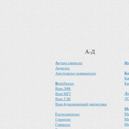
А-Д
А
И
кушер-гинеколог
н
А
ндролог
К
А
а
нестезиолог-реаниматолог
К
а
В
К
ертебролог
и
В
рач ЛФК
Л
В
о
рач МРТ
Л
В
О
рач УЗИ
В
рач функциональной диагностики
М
М
Г
астроэнтеролог
М
Г
ематолог
М
Г
инеколог