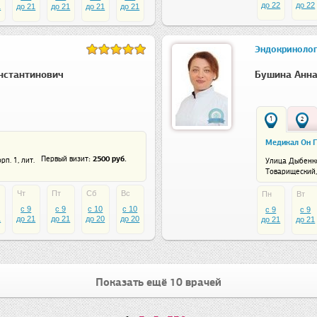
до 22
до 22
1
до 21
до 21
до 21
до 21
Эндокринолог
нстантинович
Бушина Анна
1
2
Медикал Он Г
: 2500 руб.
Первый визит
рп. 1, лит.
Улица Дыбенк
Товарищеский, 
Чт
Пт
Сб
Вс
Пн
Вт
c 9
c 9
c 10
c 10
c 9
c 9
1
до 21
до 21
до 20
до 20
до 21
до 21
Показать ещё 10 врачей