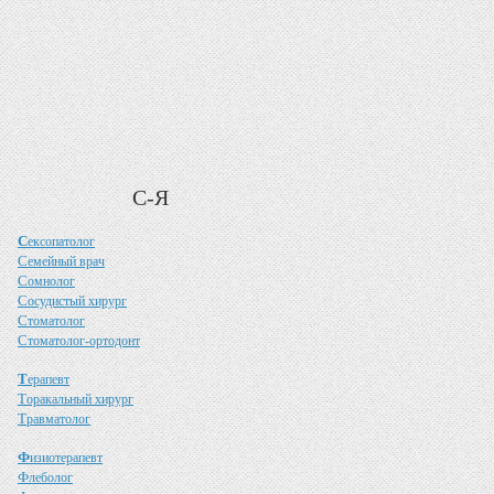
С-Я
С
ексопатолог
С
емейный врач
С
омнолог
С
осудистый хирург
С
томатолог
С
томатолог-ортодонт
Т
ерапевт
Т
оракальный хирург
Т
равматолог
Ф
изиотерапевт
Ф
леболог