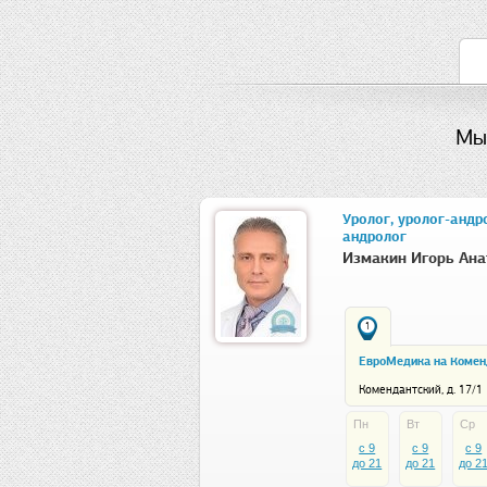
Мы
Уролог, уролог-андр
андролог
Измакин Игорь Ана
1
ЕвроМедика на Комен
Комендантский, д. 17/1
Пн
Вт
Ср
c 9
c 9
c 9
до 21
до 21
до 2