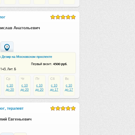
лог
ислав Анатольевич
3
к Дезир на Московском проспекте
: 4500 руб.
Первый визит
143, Лит. Б
Ср
Чт
Пт
Сб
Вс
c 10
c 10
c 10
c 10
c 10
до 20
до 20
до 20
до 17
до 17
ог, терапевт
лий Евгеньевич