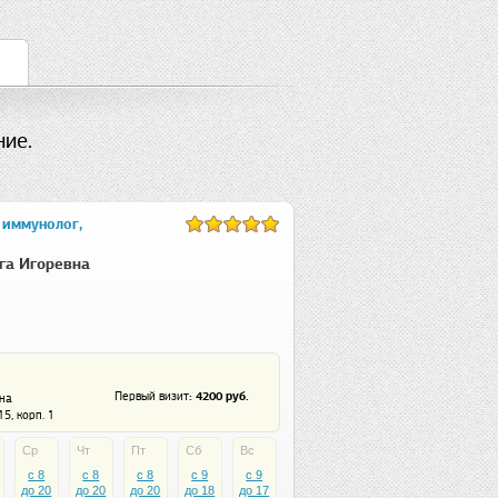
ие.
 иммунолог,
га Игоревна
: 4200 руб.
Первый визит
на
15, корп. 1
Ср
Чт
Пт
Сб
Вс
c 8
c 8
c 8
c 9
c 9
до 20
до 20
до 20
до 18
до 17