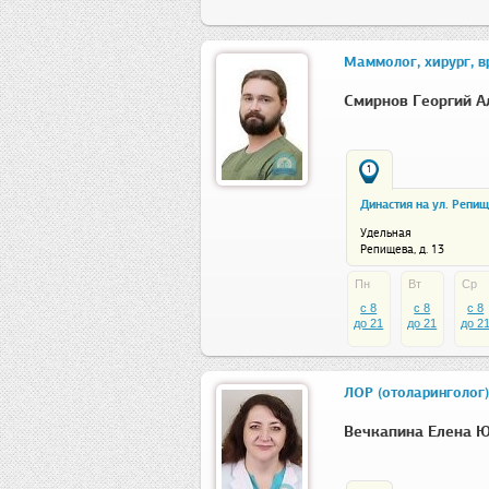
Маммолог, хирург, в
Смирнов Георгий А
1
Династия на ул. Репи
Удельная
Репищева, д. 13
Пн
Вт
Ср
c 8
c 8
c 8
до 21
до 21
до 2
ЛОР (отоларинголог)
Вечкапина Елена 