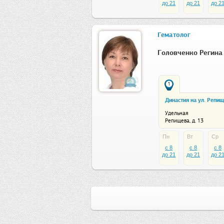
до 21
до 21
до 2
Гематолог
Головченко Регина
1
Династия на ул. Репи
Удельная
Репищева, д. 13
Пн
Вт
Ср
c 8
c 8
c 8
до 21
до 21
до 2