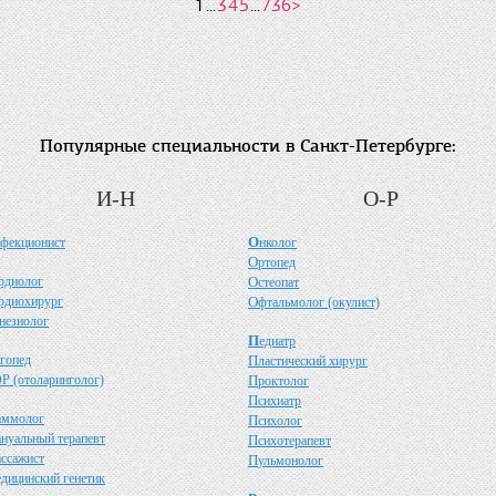
1
...
3
4
5
...
736
>
Популярные специальности в Санкт-Петербурге:
И-Н
О-Р
О
фекционист
нколог
О
ртопед
рдиолог
О
стеопат
рдиохирург
О
фтальмолог (окулист)
незиолог
П
едиатр
гопед
П
ластический хирург
Р (отоларинголог)
П
роктолог
П
сихиатр
аммолог
П
сихолог
ануальный терапевт
П
сихотерапевт
ассажист
П
ульмонолог
едицинский генетик