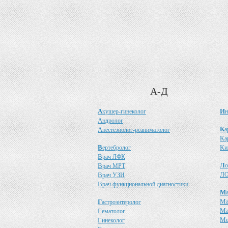
А-Д
А
И
кушер-гинеколог
н
А
ндролог
К
А
а
нестезиолог-реаниматолог
К
а
В
К
ертебролог
и
В
рач ЛФК
Л
В
о
рач МРТ
Л
В
О
рач УЗИ
В
рач функциональной диагностики
М
М
Г
астроэнтеролог
М
Г
ематолог
М
Г
инеколог