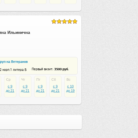
яна Ильинична
руп на Ветеранов
: 3500 руб.
Первый визит
2 корп.1 литера Б
Ср
Чт
Пт
Сб
Вс
c 9
c 9
c 9
c 9
c 10
до 21
до 21
до 21
до 21
до 19