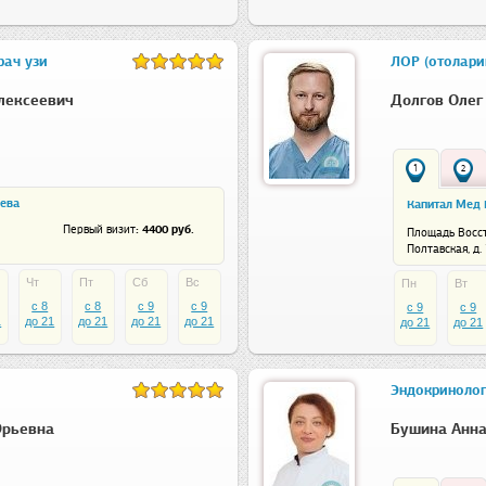
рач узи
ЛОР (отолари
лексеевич
Долгов Олег
1
2
щева
Капитал Мед К
: 4400 руб.
Первый визит
Площадь Восс
Полтавская, д. 
Чт
Пт
Сб
Вс
Пн
Вт
c 8
c 8
c 9
c 9
c 9
c 9
1
до 21
до 21
до 21
до 21
до 21
до 21
Эндокринолог
Юрьевна
Бушина Анна