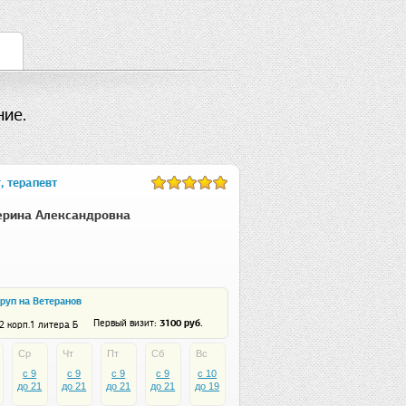
ие.
, терапевт
ерина Александровна
руп на Ветеранов
: 3100 руб.
Первый визит
2 корп.1 литера Б
Ср
Чт
Пт
Сб
Вс
c 9
c 9
c 9
c 9
c 10
до 21
до 21
до 21
до 21
до 19