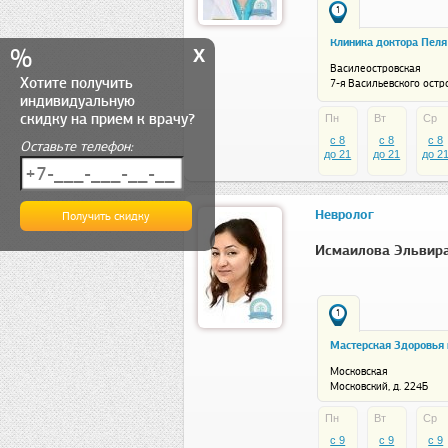
1
Клиника доктора Пеля
x
%
Василеостровская
Хотите получить
7-я Васильевского остро
индивидуальную
18, лит. А
скидку на прием к врачу?
Пн
Вт
Ср
c 8
c 8
c 8
Оставьте телефон:
до 21
до 21
до 2
Невролог
Исмаилова Эльвира
1
Мастерская Здоровья
Московская
Московский, д. 224Б
Пн
Вт
Ср
c 9
c 9
c 9