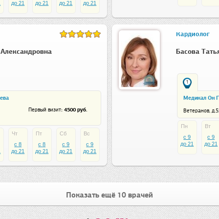
1
до 21
до 21
до 21
до 21
Кардиолог
 Александровна
Басова Тать
1
щева
Медикал Он Г
: 4500 руб.
Первый визит
Ветеранов, д.5
Пн
Вт
Чт
Пт
Сб
Вс
c 9
c 9
до 21
до 21
c 8
c 8
c 9
c 9
1
до 21
до 21
до 21
до 21
Показать ещё 10 врачей