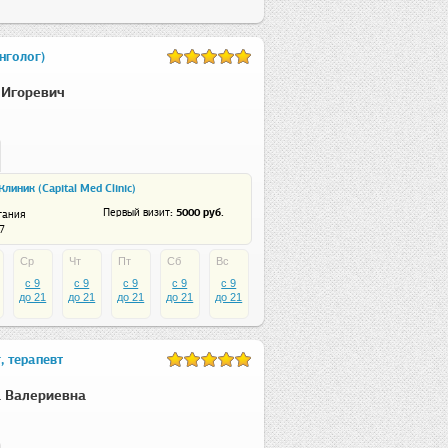
нголог)
 Игоревич
линик (Capital Med Clinic)
: 5000 руб.
Первый визит
тания
7
Ср
Чт
Пт
Сб
Вс
c 9
c 9
c 9
c 9
c 9
до 21
до 21
до 21
до 21
до 21
, терапевт
 Валериевна