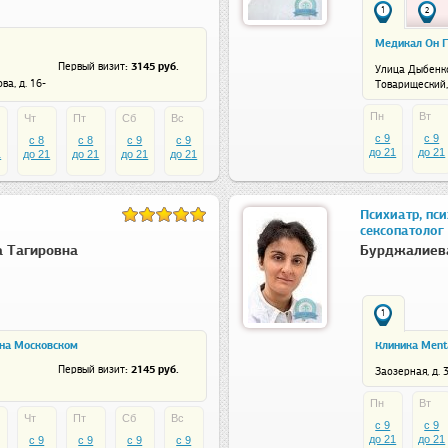
1
2
Медикал Он Г
: 3145 руб.
Первый визит
Улица Дыбенк
ва, д. 16-
Товарищеский, 
Пн
Вт
Чт
Пт
Сб
Вс
c 9
c 9
c 8
c 8
c 9
c 9
до 21
до 21
1
до 21
до 21
до 21
до 21
Психиатр, пси
сексопатолог
 Тагировна
Бурджалиев
1
 на Московском
Клиника Ment
: 2145 руб.
Первый визит
Заозерная, д. 3
Пн
Вт
Чт
Пт
Сб
Вс
c 9
c 9
до 21
до 21
c 9
c 9
c 9
c 9