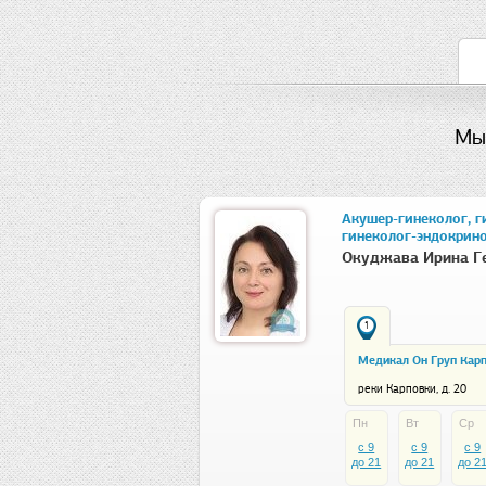
Мы
Акушер-гинеколог, г
гинеколог-эндокрин
Окуджава Ирина Г
1
Медикал Он Груп Кар
реки Карповки, д. 20
Пн
Вт
Ср
c 9
c 9
c 9
до 21
до 21
до 2