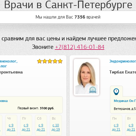
Врачи в Санкт-Петербурге
Мы нашли для Вас
7356
врачей
 сравним для вас цены и найдем лучшее предложен
Звоните
+7(812) 416-01-84
инеколог,
Эндокринолог
олог
еронтьевна
Тирбах Екат
1
повка
Медикал Он Г
: 3100 руб.
Первый визит
Ветеранов, д.5
Чт
Пт
Сб
Вс
Пн
Вт
c 9
c 9
c 9
c 10
c 9
c 9
1
до 21
до 21
до 21
до 19
до 21
до 21