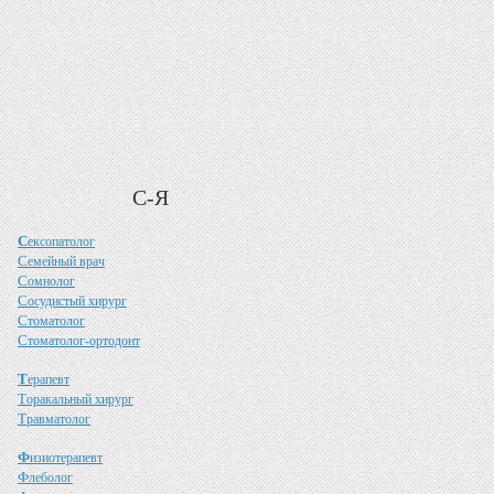
С-Я
С
ексопатолог
С
емейный врач
С
омнолог
С
осудистый хирург
С
томатолог
С
томатолог-ортодонт
Т
ерапевт
Т
оракальный хирург
Т
равматолог
Ф
изиотерапевт
Ф
леболог