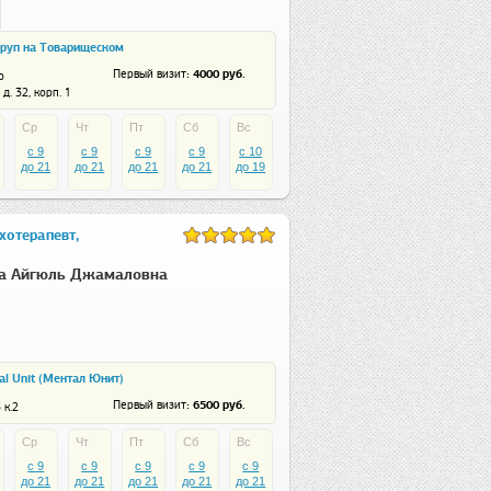
руп на Товарищеском
: 4000 руб.
Первый визит
о
д. 32, корп. 1
Ср
Чт
Пт
Сб
Вс
c 9
c 9
c 9
c 9
c 10
до 21
до 21
до 21
до 21
до 19
хотерапевт,
а Айгюль Джамаловна
al Unit (Ментал Юнит)
: 6500 руб.
Первый визит
 к.2
Ср
Чт
Пт
Сб
Вс
c 9
c 9
c 9
c 9
c 9
до 21
до 21
до 21
до 21
до 21