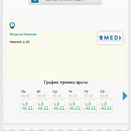
1
Меди на Невском
Невский, д. 82
График приема врача:
Пн
Вт
Ср
Чт
Пт
Сб
Вс
03-08
04-08
05-08
06-08
07-08
08-08
09-08
c 8
c 8
c 8
c 8
c 8
c 8
c 8
до 21
до 21
до 21
до 21
до 21
до 21
до 21