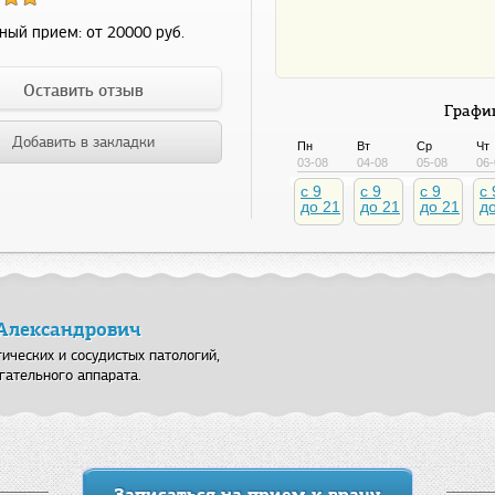
ный прием:
от 20000 руб.
Оставить отзыв
График
Добавить в закладки
Пн
Вт
Ср
Чт
03-08
04-08
05-08
06-
c 9
c 9
c 9
c 
до 21
до 21
до 21
д
 Александрович
ических и сосудистых патологий,
гательного аппарата.
Записаться на прием к врачу