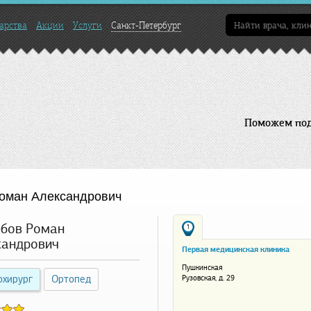
арства
Акции
Услуги
Санкт-Петербург
Поможем подо
оман Александрович
ебов Роман
1
сандрович
Первая медицинская клиника
Пушкинская
охирург
Ортопед
Рузовская, д. 29