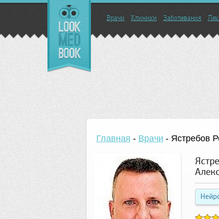
Врачи
Клиники
Заболевания
Лек
Главная
-
Врачи
-
Ястребов Р
Ястр
Алек
Нейр